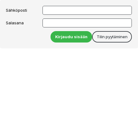
Sähköposti
Salasana
Kirjaudu sisään
Tilin pyytäminen