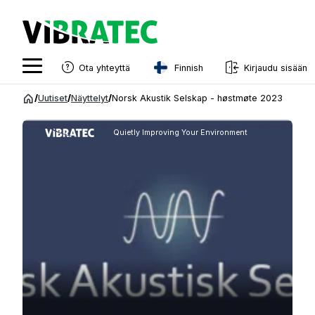
Finnish
Ota yhteyttä
Kirjaudu sisään
English
Siirry
/
Uutiset
/
Näyttelyt
/
Norsk Akustik Selskap - høstmøte 2023
sisältöön
Swedish
Quietly Improving Your Environment
Norwegian
French
Estonian
Finnish
Danish