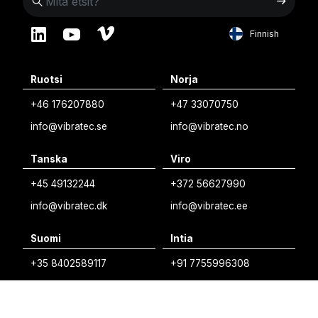
Finnish
English
Ruotsi
Norja
Swedish
+46 176207880
+47 33070750
Norwegian
info@vibratec.se
info@vibratec.no
French
Tanska
Viro
Estonian
+45 49132244
+372 56627990
Finnish
info@vibratec.dk
info@vibratec.ee
Danish
Suomi
Intia
+35 8402589117
+91 7755996308
palvelu@3di.fi
rc@vibratec.in