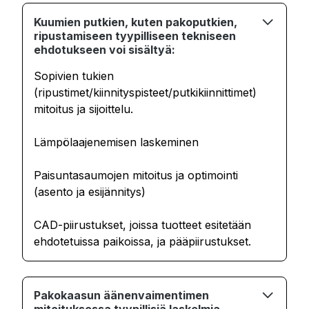
Kuumien putkien, kuten pakoputkien,
ripustamiseen tyypilliseen tekniseen
ehdotukseen voi sisältyä:
Sopivien tukien
(ripustimet/kiinnityspisteet/putkikiinnittimet)
mitoitus ja sijoittelu.
Lämpölaajenemisen laskeminen
Paisuntasaumojen mitoitus ja optimointi
(asento ja esijännitys)
CAD-piirustukset, joissa tuotteet esitetään
ehdotetuissa paikoissa, ja pääpiirustukset.
Pakokaasun äänenvaimentimen
mitoituksessa tyypillisiä laskelmia