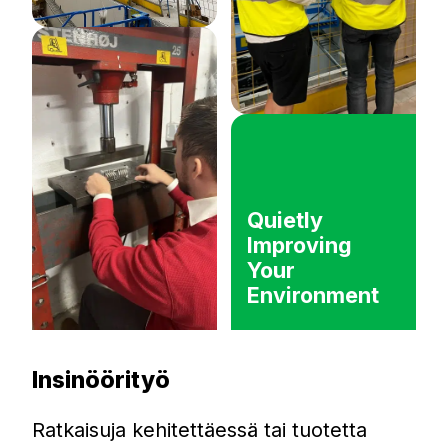
Quietly
Improving
Your
Environment
Insinöörityö
Ratkaisuja kehitettäessä tai tuotetta