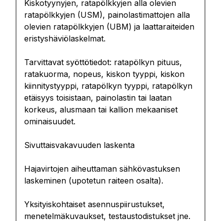
Kiskotyynyjen, ratapölkkyjen alla olevien
ratapölkkyjen (USM), painolastimattojen alla
olevien ratapölkkyjen (UBM) ja laattaraiteiden
eristyshäviölaskelmat.
Tarvittavat syöttötiedot: ratapölkyn pituus,
ratakuorma, nopeus, kiskon tyyppi, kiskon
kiinnitystyyppi, ratapölkyn tyyppi, ratapölkyn
etäisyys toisistaan, painolastin tai laatan
korkeus, alusmaan tai kallion mekaaniset
ominaisuudet.
Sivuttaisvakavuuden laskenta
Hajavirtojen aiheuttaman sähkövastuksen
laskeminen (upotetun raiteen osalta).
Yksityiskohtaiset asennuspiirustukset,
menetelmäkuvaukset, testaustodistukset jne.