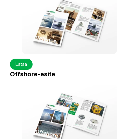
Lataa
Offshore-esite