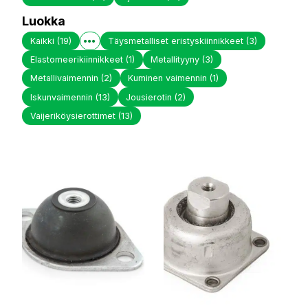
Luokka
Kaikki
(19)
Täysmetalliset eristyskiinnikkeet
(3)
Elastomeerikiinnikkeet
(1)
Metallityyny
(3)
Metallivaimennin
(2)
Kuminen vaimennin
(1)
Iskunvaimennin
(13)
Jousierotin
(2)
Vaijeriköysierottimet
(13)