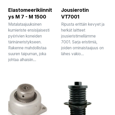
Elastomeerikiinnit
Jousierotin
ys M 7 - M 1500
VT7001
Matalataajuuksinen
Ripusta erittäin kevyet ja
kumieriste ensisijaisesti
herkät laitteet
pyörivien koneiden
jousieristimellämme
tärinäneristykseen.
7001. Sarja eristimiä,
Rakenne mahdollistaa
joiden ominaistaajuus on
suuren taipuman, joka
lähes vakio...
johtaa alhaisiin...