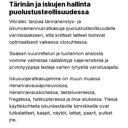
Tärinän ja iskujen hallinta
puolustusteollisuudessa
Vibratec tarjoaa tärinäneristys- ja
iskunvaimennusratkaisuja puolustusteollisuudelle
varmistaakseen, että kriittiset laitteet toimivat
optimaalisesti vaikeissa olosuhteissa.
Sisäisen suunnittelun ja tuotannon ansiosta
voimme valmistaa räätälöityjä vaijerieristimiä ja
prototyyppejä testejä varten lyhyellä varoitusajalla.
Iskusuojaratkaisujamme on muun muassa
miinanraivausajoneuvoissa,
miinanraivauskoneissa, taisteluveneissä,
fregatissa, helikoptereissa ja ilma-aluksissa. Yleisiä
käyttökohteita iskunkestäville kiinnikkeille ovat
tutkalaitteet, kaapit, näytöt, lattiat, paarit, putket
jne.