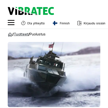
Finnish
Ota yhteyttä
Kirjaudu sisään
English
Siirry
/
Tuotteet
/
Puolustus
sisältöön
Swedish
Norwegian
French
Estonian
Finnish
Danish