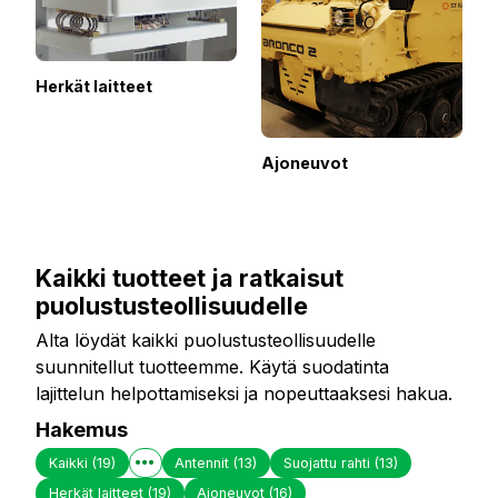
Herkät laitteet
Ajoneuvot
Kaikki tuotteet ja ratkaisut
puolustusteollisuudelle
Alta löydät kaikki puolustusteollisuudelle
suunnitellut tuotteemme. Käytä suodatinta
lajittelun helpottamiseksi ja nopeuttaaksesi hakua.
Hakemus
Kaikki
(19)
Antennit
(13)
Suojattu rahti
(13)
Herkät laitteet
(19)
Ajoneuvot
(16)