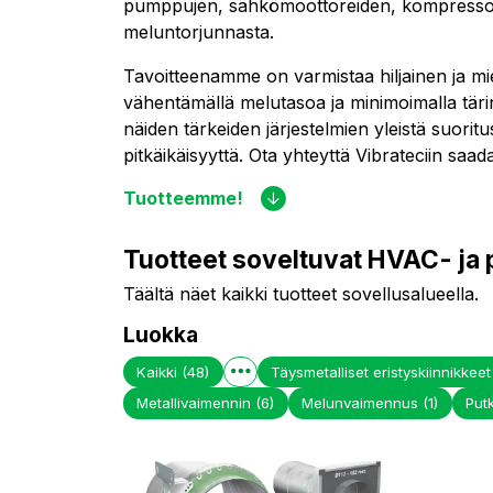
pumppujen, sähkömoottoreiden, kompressor
meluntorjunnasta.
Tavoitteenamme on varmistaa hiljainen ja mi
vähentämällä melutasoa ja minimoimalla tär
näiden tärkeiden järjestelmien yleistä suorit
pitkäikäisyyttä. Ota yhteyttä Vibrateciin saadak
Tuotteemme!
Tuotteet soveltuvat HVAC- ja
Täältä näet kaikki tuotteet sovellusalueella.
Luokka
Kaikki
(48)
Täysmetalliset eristyskiinnikkee
Metallivaimennin
(6)
Melunvaimennus
(1)
Putk