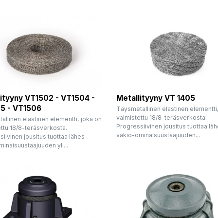
lityyny VT1502 - VT1504 -
Metallityyny VT 1405
5 - VT1506
Täysmetallinen elastinen elementti
valmistettu 18/8-teräsverkosta.
llinen elastinen elementti, joka on
Progressiivinen jousitus tuottaa lä
ttu 18/8-teräsverkosta.
vakio-ominaisuustaajuuden...
iivinen jousitus tuottaa lähes
inaisuustaajuuden yli...