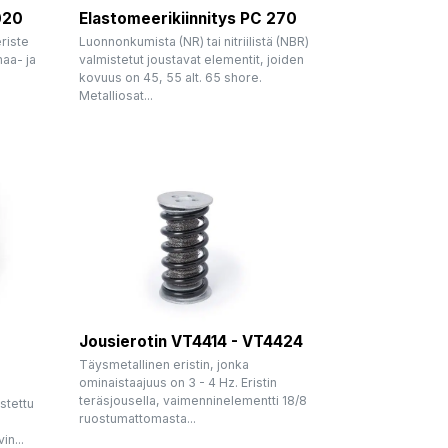
020
Elastomeerikiinnitys PC 270
riste
Luonnonkumista (NR) tai nitriilistä (NBR)
aa- ja
valmistetut joustavat elementit, joiden
kovuus on 45, 55 alt. 65 shore.
Metalliosat...
Jousierotin VT4414 - VT4424
Täysmetallinen eristin, jonka
ominaistaajuus on 3 - 4 Hz. Eristin
teräsjousella, vaimenninelementti 18/8
stettu
ruostumattomasta...
in...