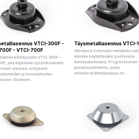
etalliasennus VTCI-300F -
Täysmetalliasennus VTCI-
700F - VTCI-700F
Vibratecin kokonaan metallista valm
kiinnike käytettäväksi joustavana
llinen kiinnityslaite VTCI-300F -
kiinnityskohteena. Progressiivinen 
0F, jota käytetään työstökoneiden
puristusvaimennin, jonka
iseen yleensä, erityisesti
ominaisvärähtelytaajuus on…
skoneiden ja hiomalaitosten
iseen. Elastinen...