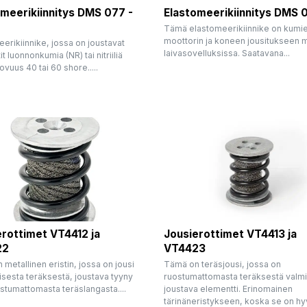
meerikiinnitys DMS 077 -
Elastomeerikiinnitys DMS 
Tämä elastomeerikiinnike on kumie
moottorin ja koneen jousitukseen m
erikiinnike, jossa on joustavat
laivasovelluksissa. Saatavana...
t luonnonkumia (NR) tai nitriiliä
ovuus 40 tai 60 shore.....
erottimet VT4412 ja
Jousierottimet VT4413 ja
22
VT4423
metallinen eristin, jossa on jousi
Tämä on teräsjousi, jossa on
isesta teräksestä, joustava tyyny
ruostumattomasta teräksestä valmi
stumattomasta teräslangasta....
joustava elementti. Erinomainen
tärinäneristykseen, koska se on hyv