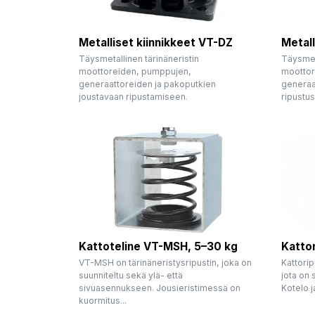
Metalliset kiinnikkeet VT-DZ
Metall
Täysmetallinen tärinäneristin
Täysmeta
moottoreiden, pumppujen,
moottor
generaattoreiden ja pakoputkien
generaa
joustavaan ripustamiseen.
ripustus
Kattoteline VT-MSH, 5–30 kg
Katto
VT-MSH on tärinäneristysripustin, joka on
Kattorip
suunniteltu sekä ylä- että
jota on 
sivuasennukseen. Jousieristimessä on
Kotelo ja
kuormitus...