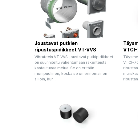
Joustavat putkien
Täysm
ripustuspidikkeet VT-VVS
VTCI-
Vibratecin VT-VVS-joustavat putkipidikkeet
Täysmeta
on suunniteltu vähentämään rakenteista
VTCI-70
kantautuvaa melua. Se on erittäin
ripustam
monipuolinen, koska se on erinomainen
murskau
silloin, kun...
ripustam