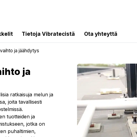
kkelit
Tietoja Vibratecistä
Ota yhteyttä
vaihto ja jäähdytys
ihto ja
isia ratkaisuja melun ja
 joita tavallisesti
estelmissä.
n tuotteiden ja
mistukseen, jotka on
itten puhaltimien,