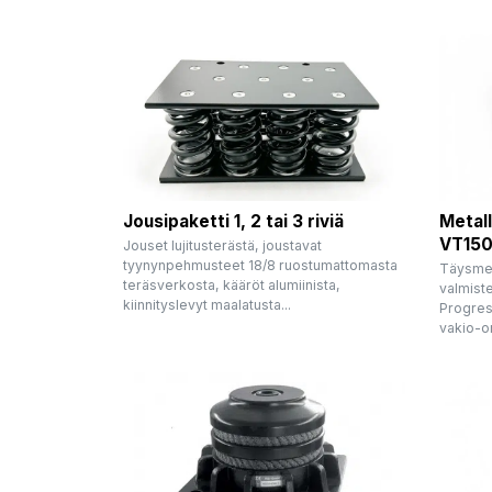
Jousipaketti 1, 2 tai 3 riviä
Metal
VT150
Jouset lujitusterästä, joustavat
tyynynpehmusteet 18/8 ruostumattomasta
Täysmeta
teräsverkosta, kääröt alumiinista,
valmiste
kiinnityslevyt maalatusta...
Progress
vakio-om