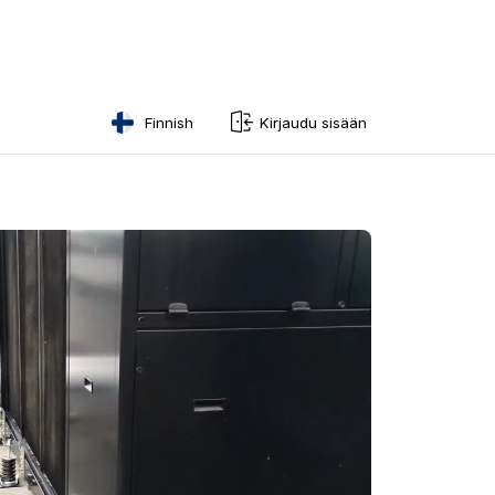
Finnish
Kirjaudu sisään
English
Swedish
Norwegian
French
Estonian
Finnish
Danish