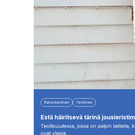
Rakentaminen
Teollinen
Estä häiritsevä tärinä jousieristimi
Teollisuudessa, jossa on paljon laitteita,
ovat yleisiä.