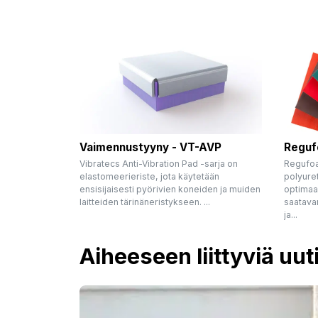
Vaimennustyyny - VT-AVP
Reguf
Vibratecs Anti-Vibration Pad -sarja on
Regufoa
elastomeerieriste, jota käytetään
polyuret
ensisijaisesti pyörivien koneiden ja muiden
optimaal
laitteiden tärinäneristykseen. ...
saatava
ja...
Aiheeseen liittyviä uut