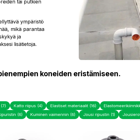
eiden tai putkien
ellyttävä ympäristö
inää, mikä parantaa
uskykyä ja
sesi lisätietoja.
 pienempien koneiden eristämiseen.
t
(7)
Katto riipus
(4)
Elastiset materiaalit
(16)
Elastomeerikiinni
ipuristin
(6)
Kuminen vaimennin
(6)
Jousi ripustin
(1)
Jousiero