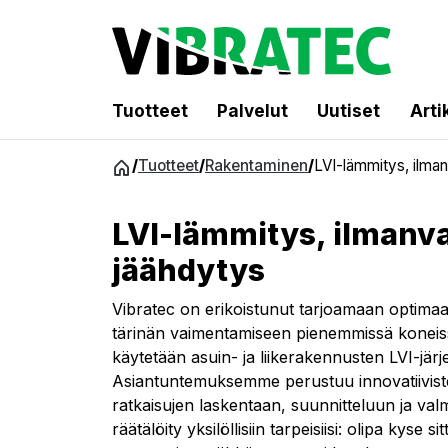
Tuotteet
Palvelut
Uutiset
Arti
Siirry
/
Tuotteet
/
Rakentaminen
/
LVI-lämmitys, ilman
sisältöön
LVI-lämmitys, ilmanva
jäähdytys
Vibratec on erikoistunut tarjoamaan optimaal
tärinän vaimentamiseen pienemmissä koneissa,
käytetään asuin- ja liikerakennusten LVI-järj
Asiantuntemuksemme perustuu innovatiiviste
ratkaisujen laskentaan, suunnitteluun ja val
räätälöity yksilöllisiin tarpeisiisi: olipa kyse s