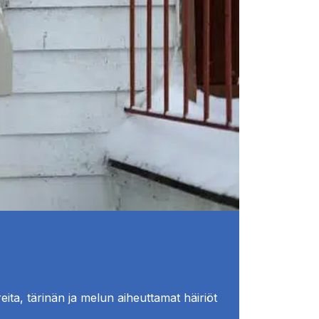
eita, tärinän ja melun aiheuttamat häiriöt