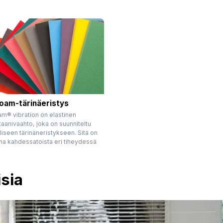
oam-tärinäeristys
m® vibration on elastinen
aanivaahto, joka on suunniteltu
iseen tärinäneristykseen. Sitä on
na kahdessatoista eri tiheydessä
isia