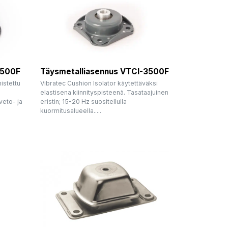
1500F
Täysmetalliasennus VTCI-3500F
istettu
Vibratec Cushion Isolator käytettäväksi
elastisena kiinnityspisteenä. Tasataajuinen
veto- ja
eristin; 15-20 Hz suositellulla
kuormitusalueella.....