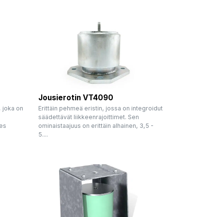
Jousierotin VT4090
, joka on
Erittäin pehmeä eristin, jossa on integroidut
säädettävät liikkeenrajoittimet. Sen
hes
ominaistaajuus on erittäin alhainen, 3,5 -
5....