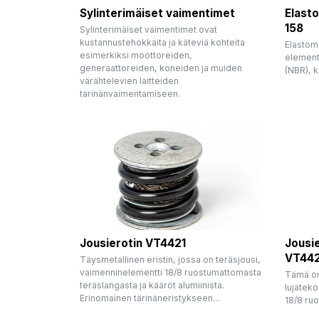
Sylinterimäiset vaimentimet
Elasto
158
Sylinterimäiset vaimentimet ovat
kustannustehokkaita ja käteviä kohteita
Elastome
esimerkiksi moottoreiden,
elementi
generaattoreiden, koneiden ja muiden
(NBR), k
värähtelevien laitteiden
tärinänvaimentamiseen.
Jousierotin VT4421
Jousi
VT44
Täysmetallinen eristin, jossa on teräsjousi,
vaimenninelementti 18/8 ruostumattomasta
Tämä on 
teräslangasta ja kääröt alumiinista.
lujateko
Erinomainen tärinäneristykseen...
18/8 ruo