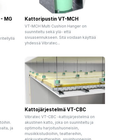
8 - MG
Kattoripustin VT-MCH
VT-MCH Multi Cushion Hanger on
suunniteltu sekä ylä- että
sivuasennukseen. Sitä voidaan käyttää
itellyllä
yhdessä Vibratec...
®
Kattojärjestelmä VT-CBC
Vibratec VT-CBC -kattojärjestelmä on
öihin.
akustinen katto, joka on suunniteltu ja
aita, ja
optimoitu harjoitushuoneisiin,
musiikkistudioihin, teattereihin,
elokuvateattereihin, asuinhuoneisiin,...