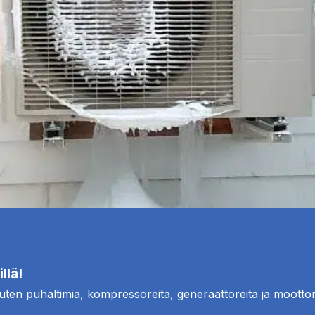
llä!
 kuten puhaltimia, kompressoreita, generaattoreita ja moottor