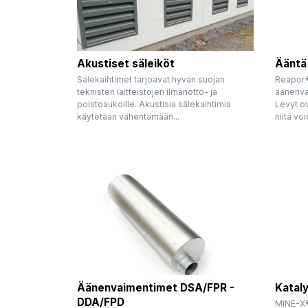
Akustiset säleiköt
Ääntä
Sälekaihtimet tarjoavat hyvän suojan
Reapor®
teknisten laitteistojen ilmanotto- ja
äänenva
poistoaukoille. Akustisia sälekaihtimia
Levyt ov
käytetään vähentämään...
niitä voi
Äänenvaimentimet DSA/FPR -
Katal
DDA/FPD
MINE-X®