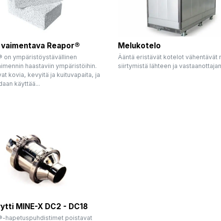
 vaimentava Reapor®
Melukotelo
 on ympäristöystävällinen
Ääntä eristävät kotelot vähentävät
imennin haastaviin ympäristöihin.
siirtymistä lähteen ja vastaanottajan 
at kovia, kevyitä ja kuituvapaita, ja
daan käyttää...
yytti MINE-X DC2 - DC18
-hapetuspuhdistimet poistavat