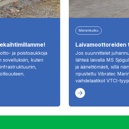
Merenkulku
älekaihtimillamme!
Laivamoottoreiden t
otto- ja poistoaukkoja
Jos suunnittelet juhann
in sovelluksiin, kuten
lähteä laivalla MS Sjögu
infrastruktuuriin,
ja äänettömästi, sillä nä
ollisuuteen.
ripustettu Vibratec Marin
vaihdelaatikot VTCI-tyypp