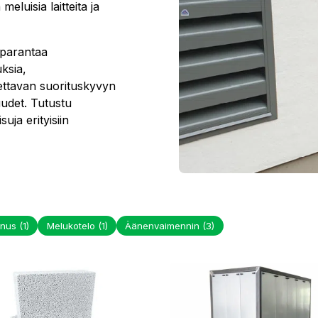
eluisia laitteita ja
 parantaa
ksia,
ttavan suorituskyvyn
udet. Tutustu
uja erityisiin
nnus
(1)
Melukotelo
(1)
Äänenvaimennin
(3)