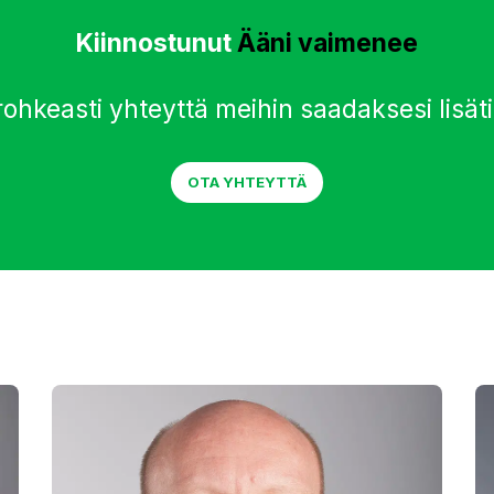
Kiinnostunut
Ääni vaimenee
rohkeasti yhteyttä meihin saadaksesi lisäti
OTA YHTEYTTÄ