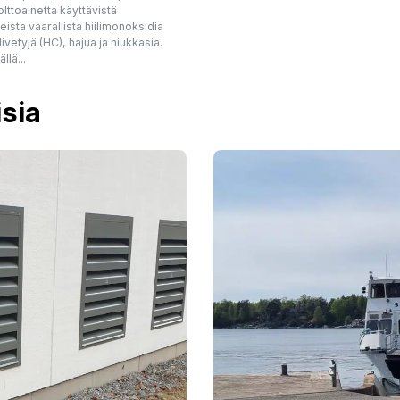
lttoainetta käyttävistä
ista vaarallista hiilimonoksidia
livetyjä (HC), hajua ja hiukkasia.
llä...
isia