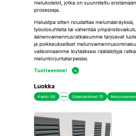
melukotelot, jotka on suunniteltu eristämään m
prosesseja.
Halusitpa sitten noudattaa melumääräyksiä,
työolosuhteita tai vähentää ympäristövaikutu
äänenvaimennusratkaisumme tarjoavat luote
ja poikkeukselliset melunvaimennusominaisu
valikoimaamme löytääksesi räätälöityjä ratkais
meluntorjuntatarpeisiisi.
Tuotteemme!
Luokka
Kaikki
(6)
Sälekaihtimet
(1)
Melunvaime