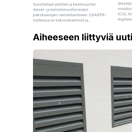
dieselpo
Suositellaan pienten ja keskisuurten
moottore
diesel- ja bensiinimoottoreiden
(CO), hii
pakokaasujen vaimentamiseen. DSA/FPR-
Käyttämä
malleissa on kaksoiskammiot ja...
Aiheeseen liittyviä uut