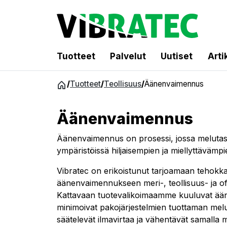
Tuotteet
Palvelut
Uutiset
Arti
Siirry
/
Tuotteet
/
Teollisuus
/
Äänenvaimennus
sisältöön
Äänenvaimennus
Äänenvaimennus on prosessi, jossa melutas
ympäristöissä hiljaisempien ja miellyttävämpie
Vibratec on erikoistunut tarjoamaan tehokkai
äänenvaimennukseen meri-, teollisuus- ja of
Kattavaan tuotevalikoimaamme kuuluvat ään
minimoivat pakojärjestelmien tuottaman melun
säätelevät ilmavirtaa ja vähentävät samalla m