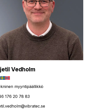
jetil Vedholm
kninen myyntipäällikkö
46 176 20 78 83
etil.vedholm@vibratec.se