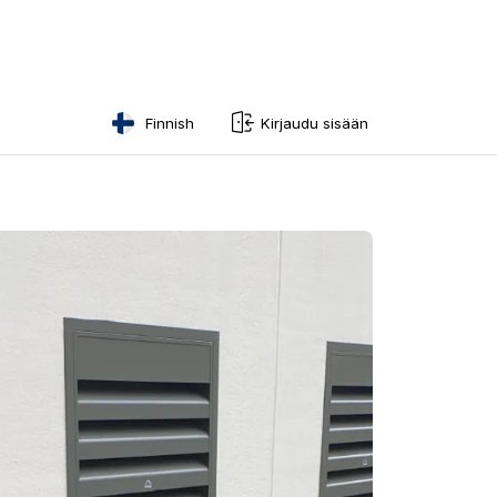
Finnish
Kirjaudu sisään
English
Swedish
Norwegian
French
Estonian
Finnish
Danish