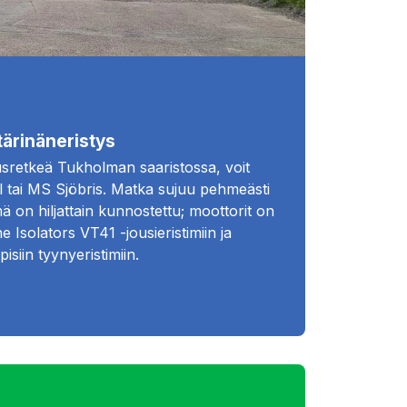
ärinäneristys
usretkeä Tukholman saaristossa, voit
ll tai MS Sjöbris. Matka sujuu pehmeästi
mä on hiljattain kunnostettu; moottorit on
e Isolators VT41 -jousieristimiin ja
isiin tyynyeristimiin.