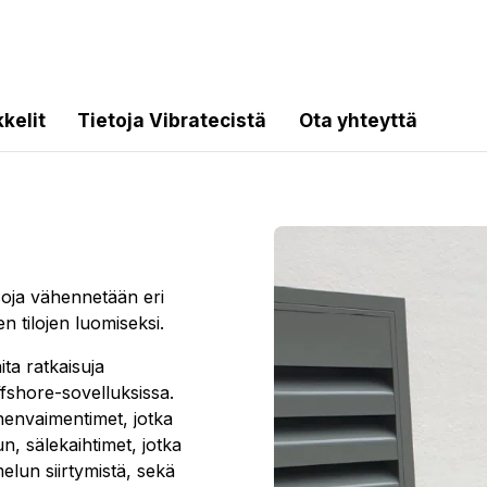
kkelit
Tietoja Vibratecistä
Ota yhteyttä
oja vähennetään eri
n tilojen luomiseksi.
ta ratkaisuja
fshore-sovelluksissa.
envaimentimet, jotka
, sälekaihtimet, jotka
elun siirtymistä, sekä