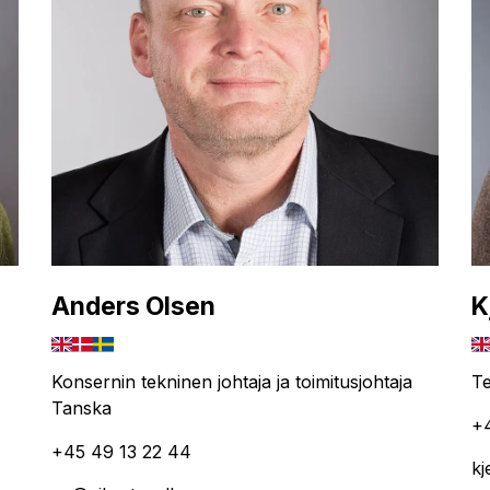
Anders Olsen
K
Konsernin tekninen johtaja ja toimitusjohtaja
Te
Tanska
+
+45 49 13 22 44
kj