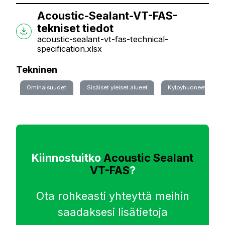
Acoustic-Sealant-VT-FAS-
tekniset tiedot
acoustic-sealant-vt-fas-technical-
specification.xlsx
Tekninen
Ominaisuudet
Sisäiset yleiset alueet
Kylpyhuoneet - Sanite
Kiinnostuitko
Acoustic Sealant
VT-FAS
?
Ota rohkeasti yhteyttä meihin
saadaksesi lisätietoja