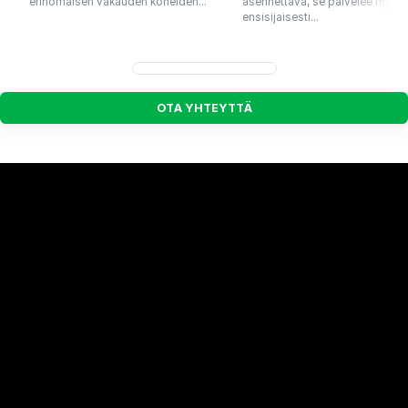
erinomaisen vakauden koneiden...
asennettava, se palvelee myös
ensisijaisesti...
O
T
A
Y
H
T
E
Y
T
T
Ä