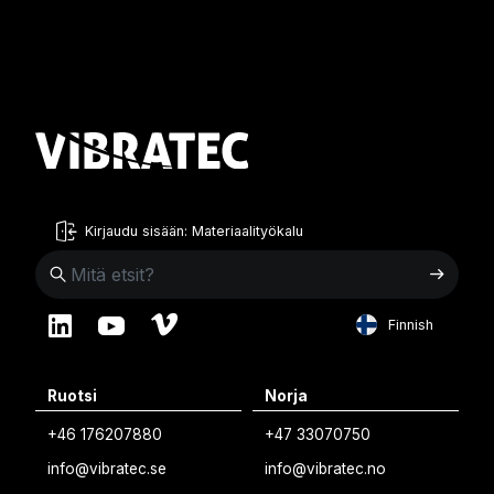
Kirjaudu sisään: Materiaalityökalu
Finnish
English
Ruotsi
Norja
Swedish
+46 176207880
+47 33070750
Norwegian
info@vibratec.se
info@vibratec.no
French