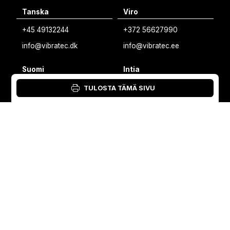
Tanska
Viro
Estonian
+45 49132244
+372 56627990
Finnish
info@vibratec.dk
info@vibratec.ee
Danish
Suomi
Intia
+35 8402589117
+91 7755996308
TULOSTA TÄMÄ SIVU
palvelu@3di.fi
rc@vibratec.in
©
VIBRATEC
⏺︎
EVÄSTEKÄYTÄNTÖ
⏺︎
TIETOSUOJAKÄYTÄNTÖ