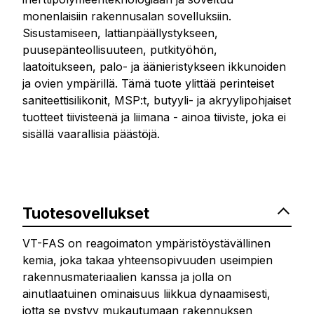
monenlaisiin rakennusalan sovelluksiin.
Sisustamiseen, lattianpäällystykseen,
puusepänteollisuuteen, putkityöhön,
laatoitukseen, palo- ja äänieristykseen ikkunoiden
ja ovien ympärillä. Tämä tuote ylittää perinteiset
saniteettisilikonit, MSP:t, butyyli- ja akryylipohjaiset
tuotteet tiivisteenä ja liimana - ainoa tiiviste, joka ei
sisällä vaarallisia päästöjä.
Tuotesovellukset
VT-FAS on reagoimaton ympäristöystävällinen
kemia, joka takaa yhteensopivuuden useimpien
rakennusmateriaalien kanssa ja jolla on
ainutlaatuinen ominaisuus liikkua dynaamisesti,
jotta se pystyy mukautumaan rakennuksen