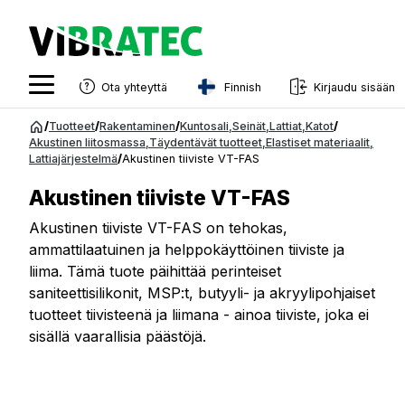
Finnish
Ota yhteyttä
Kirjaudu sisään
English
Siirry
/
Tuotteet
/
Rakentaminen
/
Kuntosali
,
Seinät
,
Lattiat
,
Katot
/
sisältöön
Akustinen liitosmassa
,
Täydentävät tuotteet
,
Elastiset materiaalit
,
Swedish
Lattiajärjestelmä
/
Akustinen tiiviste VT-FAS
Norwegian
Akustinen tiiviste VT-FAS
French
Akustinen tiiviste VT-FAS on tehokas,
ammattilaatuinen ja helppokäyttöinen tiiviste ja
Estonian
liima. Tämä tuote päihittää perinteiset
Finnish
saniteettisilikonit, MSP:t, butyyli- ja akryylipohjaiset
tuotteet tiivisteenä ja liimana - ainoa tiiviste, joka ei
Danish
sisällä vaarallisia päästöjä.