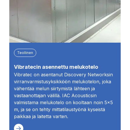
Teollinen
Vibratecin asennettu melukotelo
Vibratec on asentanut Discovery Networksin
virranvarmistusyksikköön melukotelon, joka
vähentää melun siirtymistä lähteen ja
vastaanottajan välillä. IAC Acousticsin
valmistama melukotelo on kooltaan noin 5×5
m, ja se on tehty mittatilaustyönä kyseistä
paikkaa ja laitetta varten.