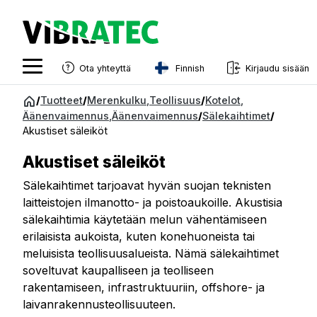
Finnish
Ota yhteyttä
Kirjaudu sisään
English
Siirry
/
Tuotteet
/
Merenkulku
,
Teollisuus
/
Kotelot
,
sisältöön
Äänenvaimennus
,
Äänenvaimennus
/
Sälekaihtimet
/
Swedish
Akustiset säleiköt
Norwegian
Akustiset säleiköt
French
Sälekaihtimet tarjoavat hyvän suojan teknisten
Estonian
laitteistojen ilmanotto- ja poistoaukoille. Akustisia
sälekaihtimia käytetään melun vähentämiseen
Finnish
erilaisista aukoista, kuten konehuoneista tai
Danish
meluisista teollisuusalueista. Nämä sälekaihtimet
soveltuvat kaupalliseen ja teolliseen
rakentamiseen, infrastruktuuriin, offshore- ja
laivanrakennusteollisuuteen.