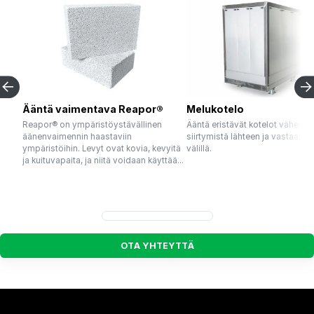
Ääntä vaimentava Reapor®
Melukotelo
Reapor® on ympäristöystävällinen
Ääntä eristävät kotelot vähentä
äänenvaimennin haastaviin
siirtymistä lähteen ja vastaanot
ympäristöihin. Levyt ovat kovia, kevyitä
välillä.
ja kuituvapaita, ja niitä voidaan käyttää...
O
T
A
Y
H
T
E
Y
T
T
Ä