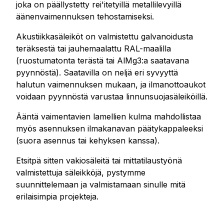
joka on päällystetty rei'itetyillä metallilevyillä
äänenvaimennuksen tehostamiseksi.
Akustiikkasäleiköt on valmistettu galvanoidusta
teräksestä tai jauhemaalattu RAL-maalilla
(ruostumatonta terästä tai AlMg3:a saatavana
pyynnöstä). Saatavilla on neljä eri syvyyttä
halutun vaimennuksen mukaan, ja ilmanottoaukot
voidaan pyynnöstä varustaa linnunsuojasäleiköillä.
Ääntä vaimentavien lamellien kulma mahdollistaa
myös asennuksen ilmakanavan päätykappaleeksi
(suora asennus tai kehyksen kanssa).
Etsitpä sitten vakiosäleitä tai mittatilaustyönä
valmistettuja säleikköjä, pystymme
suunnittelemaan ja valmistamaan sinulle mitä
erilaisimpia projekteja.