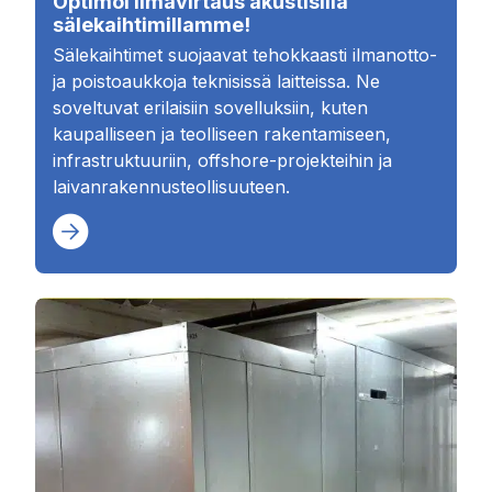
Optimoi ilmavirtaus akustisilla
sälekaihtimillamme!
Sälekaihtimet suojaavat tehokkaasti ilmanotto-
ja poistoaukkoja teknisissä laitteissa. Ne
soveltuvat erilaisiin sovelluksiin, kuten
kaupalliseen ja teolliseen rakentamiseen,
infrastruktuuriin, offshore-projekteihin ja
laivanrakennusteollisuuteen.