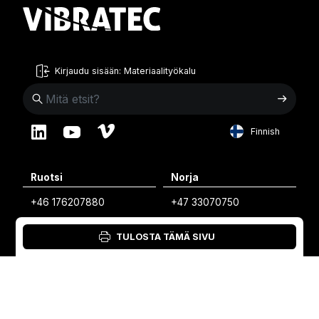
Kirjaudu sisään: Materiaalityökalu
Finnish
English
Ruotsi
Norja
Swedish
+46 176207880
+47 33070750
Norwegian
info@vibratec.se
info@vibratec.no
French
TULOSTA TÄMÄ SIVU
Tanska
Viro
Estonian
+45 49132244
+372 56627990
Finnish
info@vibratec.dk
info@vibratec.ee
Danish