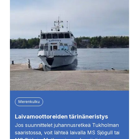
Merenkulku
Laivamoottoreiden tärinäneristys
Jos suunnittelet juhannusretkeä Tukholman
saaristossa, voit lähteä laivalla MS Sjögull tai