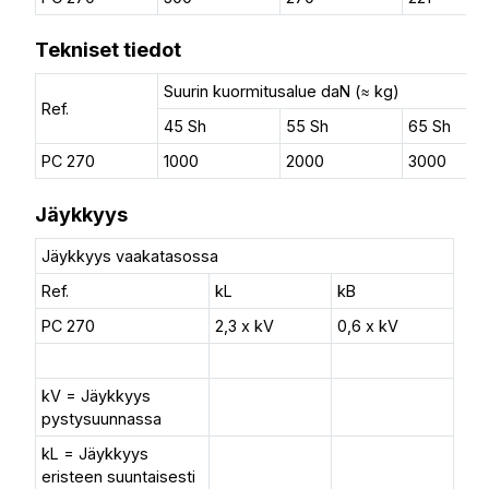
Tekniset tiedot
Suurin kuormitusalue daN (≈ kg)
Ref.
45 Sh
55 Sh
65 Sh
PC 270
1000
2000
3000
Jäykkyys
Jäykkyys vaakatasossa
Ref.
kL
kB
PC 270
2,3 x kV
0,6 x kV
kV = Jäykkyys
pystysuunnassa
kL = Jäykkyys
eristeen suuntaisesti