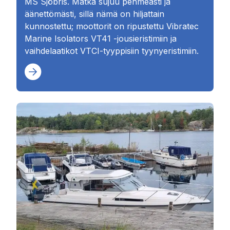
MS Sjöbris. Matka sujuu pehmeästi ja
äänettömästi, sillä nämä on hiljattain
kunnostettu; moottorit on ripustettu Vibratec
Marine Isolators VT41 -jousieristimiin ja
vaihdelaatikot VTCI-tyyppisiin tyynyeristimiin.