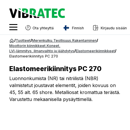
Finnish
Ota yhteyttä
Kirjaudu sisään
English
Siirry
/
Tuotteet
/
Merenkulku
,
Teollisuus
,
Rakentaminen
/
sisältöön
Moottorin kiinnikkeet
,
Koneet
,
Swedish
LVI-lämmitys, ilmanvaihto ja jäähdytys
/
Elastomeerikiinnikkeet
/
Elastomeerikiinnitys PC 270
Norwegian
Elastomeerikiinnitys PC 270
French
Luonnonkumista (NR) tai nitriilistä (NBR)
Estonian
valmistetut joustavat elementit, joiden kovuus on
Finnish
45, 55 alt. 65 shore. Metalliosat kromattua terästä.
Varustettu mekaanisella pysäyttimellä.
Danish