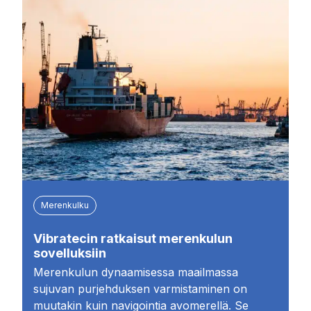
Merenkulku
Vibratecin ratkaisut merenkulun
sovelluksiin
Merenkulun dynaamisessa maailmassa
sujuvan purjehduksen varmistaminen on
muutakin kuin navigointia avomerellä. Se