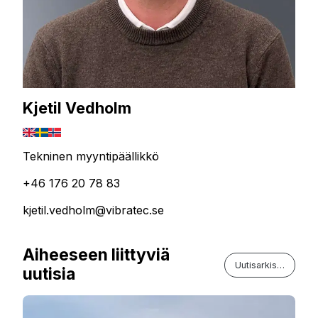
Kjetil Vedholm
Tekninen myyntipäällikkö
+46 176 20 78 83
kjetil.vedholm@vibratec.se
Aiheeseen liittyviä
Uutisarkisto
uutisia