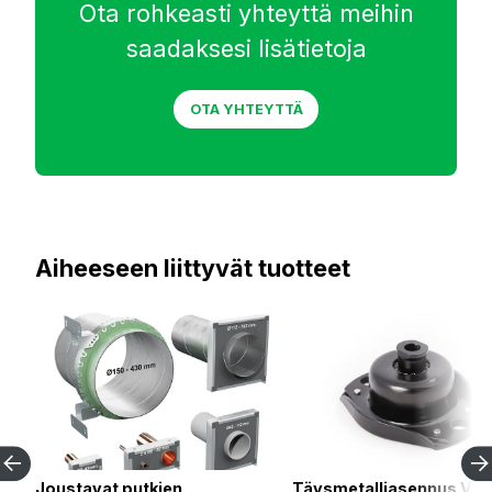
Ota rohkeasti yhteyttä meihin
saadaksesi lisätietoja
OTA YHTEYTTÄ
Aiheeseen liittyvät tuotteet
Joustavat putkien
Täysmetalliasennus VTC