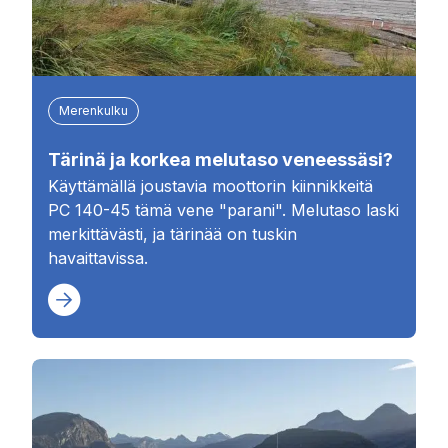
Merenkulku
Tärinä ja korkea melutaso veneessäsi?
Käyttämällä joustavia moottorin kiinnikkeitä
PC 140-45 tämä vene "parani". Melutaso laski
merkittävästi, ja tärinää on tuskin
havaittavissa.