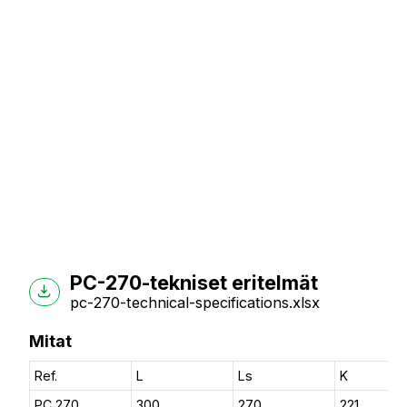
PC-270-tekniset eritelmät
pc-270-technical-specifications.xlsx
Mitat
Ref.
L
Ls
K
PC 270
300
270
221