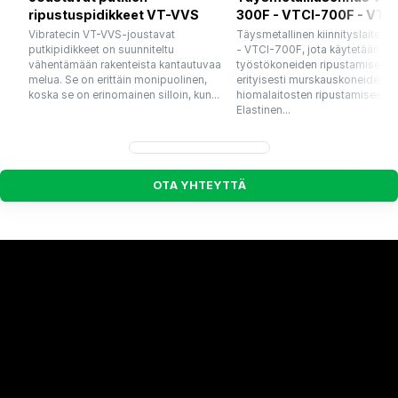
ripustuspidikkeet VT-VVS
300F - VTCI-700F - VTC
Vibratecin VT-VVS-joustavat
Täysmetallinen kiinnityslaite 
putkipidikkeet on suunniteltu
- VTCI-700F, jota käytetään
vähentämään rakenteista kantautuvaa
työstökoneiden ripustamiseen 
melua. Se on erittäin monipuolinen,
erityisesti murskauskoneiden ja
koska se on erinomainen silloin, kun...
hiomalaitosten ripustamiseen.
Elastinen...
O
T
A
Y
H
T
E
Y
T
T
Ä