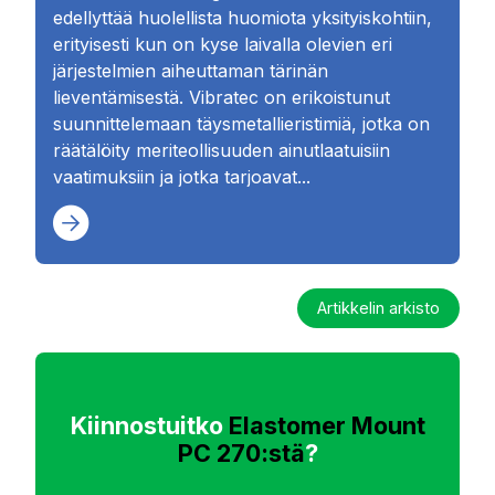
edellyttää huolellista huomiota yksityiskohtiin,
erityisesti kun on kyse laivalla olevien eri
järjestelmien aiheuttaman tärinän
lieventämisestä. Vibratec on erikoistunut
suunnittelemaan täysmetallieristimiä, jotka on
räätälöity meriteollisuuden ainutlaatuisiin
vaatimuksiin ja jotka tarjoavat...
Artikkelin arkisto
Kiinnostuitko
Elastomer Mount
PC 270:stä
?