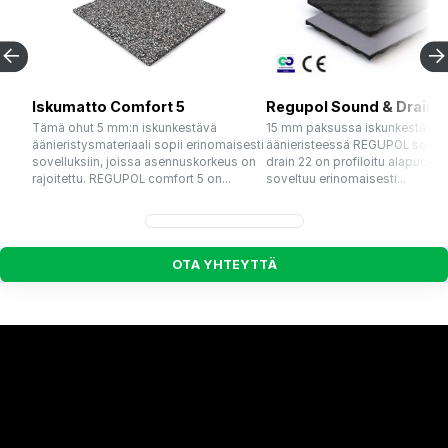
Iskumatto Comfort 5
Regupol Sound & Drain 
Tämä ohut 5 mm:n iskunkestävä
15 mm paksussa iskunkestäväs
äänieristysmateriaali sopii erinomaisesti
äänieristeessä REGUPOL sound
sovelluksiin, joissa asennuskorkeus on
drain 22 on profiloitu alapuoli ja
rajoitettu. REGUPOL comfort 5 on...
soveltuu erinomaisesti...
O
T
A
Y
H
T
E
Y
T
T
Ä