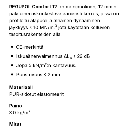
REGUPOL Comfort 12
on monipuolinen, 12 mm:n
paksuinen iskunkestävä äänieristekerros, jossa on
profiloitu alapuoli ja alhainen dynaaminen
3
jäykkyys ≤ 10 MN/m.
jota käytetään kelluvien
tasoitusrakenteiden alla.
CE-merkintä
Iskuäänenvaimennus ∆L
≥ 29 dB
w
Jopa 5 kN/m²:n kantavuus.
Puristuvuus ≤ 2 mm
Materiaali
PUR-sidotut elastomeerit
Paino
3.0 kg/m²
Mitat