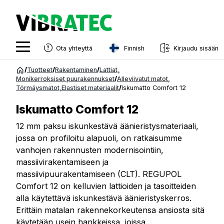
Finnish
Ota yhteyttä
Kirjaudu sisään
English
Siirry
/
Tuotteet
/
Rakentaminen
/
Lattiat
,
sisältöön
Monikerroksiset puurakennukset
/
Alleviivatut matot
,
Swedish
Törmäysmatot
,
Elastiset materiaalit
/
Iskumatto Comfort 12
Norwegian
Iskumatto Comfort 12
French
12 mm paksu iskunkestävä äänieristysmateriaali,
jossa on profiloitu alapuoli, on ratkaisumme
Estonian
vanhojen rakennusten modernisointiin,
Finnish
massiivirakentamiseen ja
massiivipuurakentamiseen (CLT). REGUPOL
Danish
Comfort 12 on kelluvien lattioiden ja tasoitteiden
alla käytettävä iskunkestävä äänieristyskerros.
Erittäin matalan rakennekorkeutensa ansiosta sitä
käytetään usein hankkeissa, joissa