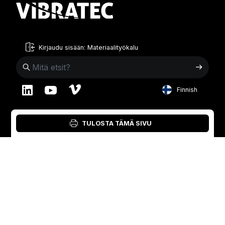
Kirjaudu sisään: Materiaalityökalu
Finnish
English
Ruotsi
Norja
TULOSTA TÄMÄ SIVU
Swedish
+46 176207880
+47 33070750
Norwegian
info@vibratec.se
info@vibratec.no
French
Tanska
Viro
Estonian
+45 49132244
+372 56627990
Finnish
info@vibratec.dk
info@vibratec.ee
Danish