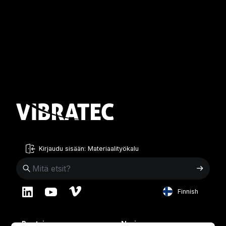
Kirjaudu sisään: Materiaalityökalu
Finnish
English
Ruotsi
Norja