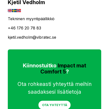
Kjetil Vedholm
Tekninen myyntipäällikkö
+46 176 20 78 83
kjetil.vedholm@vibratec.se
Kiinnostuitko
Impact mat
Comfort 5
?
Ota rohkeasti yhteyttä meihin
saadaksesi lisätietoja
OTA YHTEYTTÄ