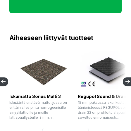
Aiheeseen liittyvät tuotteet
Iskumatto Sonus Multi 3
Regupol Sound & Drain 
Iskuääntä eristävä matto, jossa on
15 mm paksussa iskunkestäväs
erittäin sileä pinta homogeenisille
äänieristeessä REGUPOL sound
vinyylilattioille ja muille
drain 22 on profiloitu alapuoli ja
lattiapäällysteille. 3 mm:n...
soveltuu erinomaisesti...