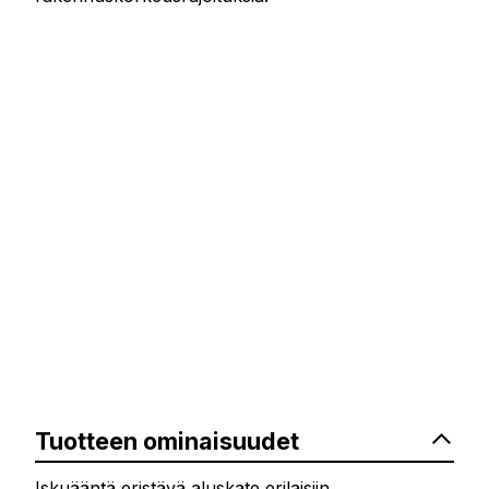
Tuotteen ominaisuudet
Iskuääntä eristävä aluskate erilaisiin