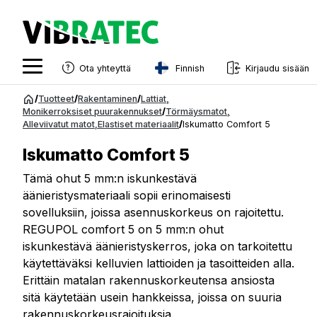
Finnish
Ota yhteyttä
Kirjaudu sisään
English
Siirry
/
Tuotteet
/
Rakentaminen
/
Lattiat
,
sisältöön
Monikerroksiset puurakennukset
/
Törmäysmatot
,
Swedish
Alleviivatut matot
,
Elastiset materiaalit
/
Iskumatto Comfort 5
Norwegian
Iskumatto Comfort 5
French
Tämä ohut 5 mm:n iskunkestävä
äänieristysmateriaali sopii erinomaisesti
Estonian
sovelluksiin, joissa asennuskorkeus on rajoitettu.
Finnish
REGUPOL comfort 5 on 5 mm:n ohut
iskunkestävä äänieristyskerros, joka on tarkoitettu
Danish
käytettäväksi kelluvien lattioiden ja tasoitteiden alla.
Erittäin matalan rakennuskorkeutensa ansiosta
sitä käytetään usein hankkeissa, joissa on suuria
rakennuskorkeusrajoituksia.