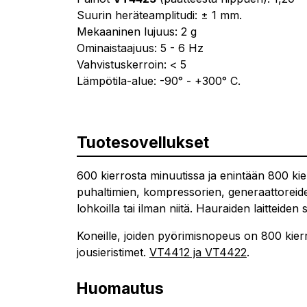
Suurin heräteamplitudi: ± 1 mm.
Mekaaninen lujuus: 2 g
Ominaistaajuus: 5 - 6 Hz
Vahvistuskerroin: < 5
Lämpötila-alue: -90° - +300° C.
Tuotesovellukset
600 kierrosta minuutissa ja enintään 800 ki
puhaltimien, kompressorien, generaattoreiden
lohkoilla tai ilman niitä. Hauraiden laitteiden
Koneille, joiden pyörimisnopeus on 800 kier
jousieristimet.
VT4412 ja VT4422
.
Huomautus