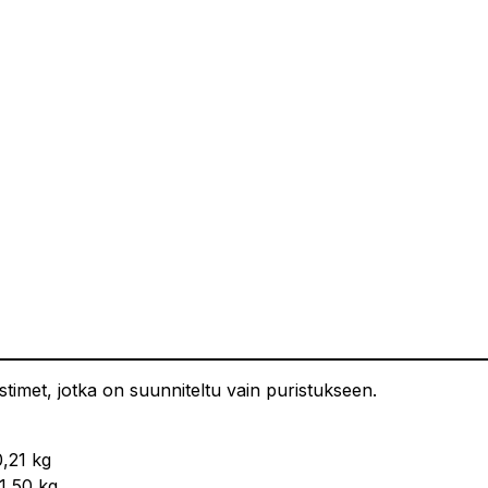
timet, jotka on suunniteltu vain puristukseen.
0,21 kg
 1,50 kg