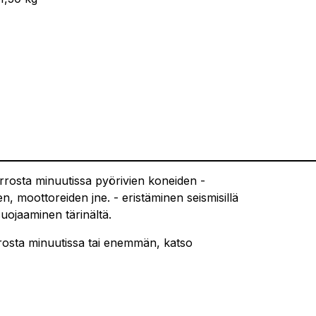
errosta minuutissa pyörivien koneiden -
, moottoreiden jne. - eristäminen seismisillä
 suojaaminen tärinältä.
rosta minuutissa tai enemmän, katso