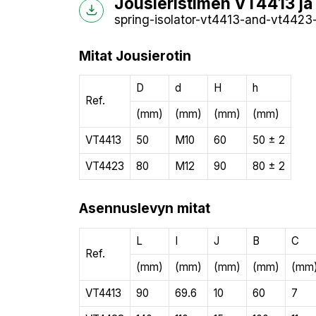
Jousieristimen VT4413 ja
spring-isolator-vt4413-and-vt4423-
Mitat Jousierotin
D
d
H
h
Ref.
(mm)
(mm)
(mm)
(mm)
VT4413
50
M10
60
50 ± 2
VT4423
80
M12
90
80 ± 2
Asennuslevyn mitat
L
I
J
B
C
Ref.
(mm)
(mm)
(mm)
(mm)
(mm
VT4413
90
69.6
10
60
7