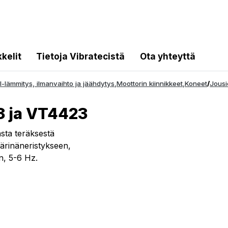
kkelit
Tietoja Vibratecistä
Ota yhteyttä
I-lämmitys, ilmanvaihto ja jäähdytys
,
Moottorin kiinnikkeet
,
Koneet
/
Jousi
3 ja VT4423
sta teräksestä
tärinäneristykseen,
n, 5-6 Hz.