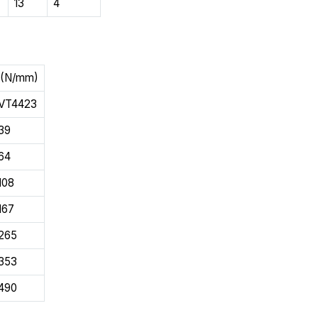
13
4
 (N/mm)
VT4423
39
64
108
167
265
353
490