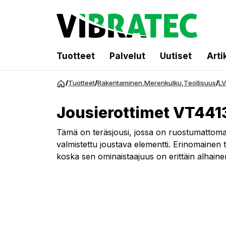
Tuotteet
Palvelut
Uutiset
Arti
Siirry
/
Tuotteet
/
Rakentaminen
,
Merenkulku
,
Teollisuus
/
LV
sisältöön
Jousierottimet VT441
Tämä on teräsjousi, jossa on ruostumattoma
valmistettu joustava elementti. Erinomainen 
koska sen ominaistaajuus on erittäin alhaine