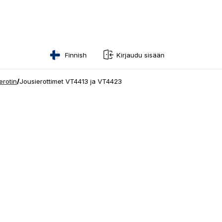
Finnish
Kirjaudu sisään
English
erotin
/
Jousierottimet VT4413 ja VT4423
Swedish
Norwegian
French
Estonian
Finnish
Danish