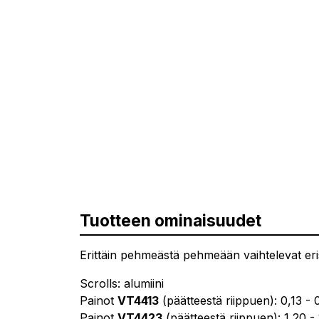
Tuotteen ominaisuudet
Erittäin pehmeästä pehmeään vaihtelevat eris
Scrolls: alumiini
Painot
VT4413
(päätteestä riippuen): 0,13 - 
Painot
VT4423
(päätteestä riippuen): 1,20 -