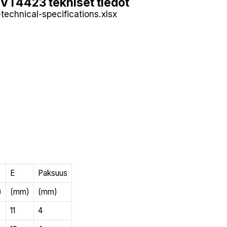
 VT4423 tekniset tiedot
technical-specifications.xlsx
E
Paksuus
)
(mm)
(mm)
11
4