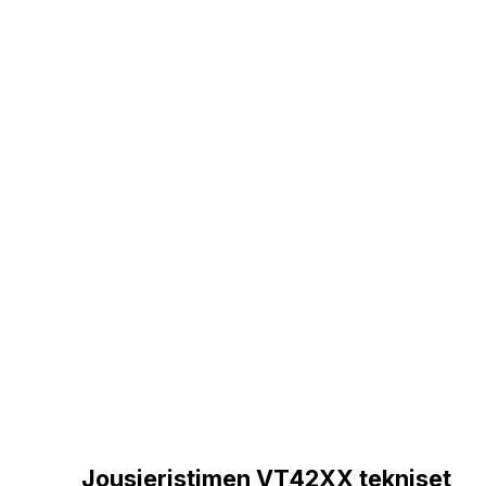
Jousieristimen VT42XX tekniset