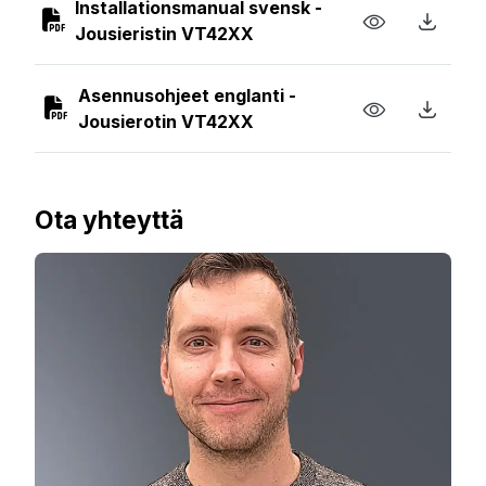
Installationsmanual svensk -
Jousieristin VT42XX
Asennusohjeet englanti -
Jousierotin VT42XX
Ota yhteyttä