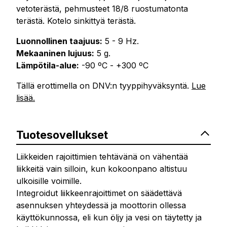
vetoterästä, pehmusteet 18/8 ruostumatonta
terästä. Kotelo sinkittyä terästä.
Luonnollinen taajuus:
5 - 9 Hz.
Mekaaninen lujuus:
5 g.
Lämpötila-alue:
-90 ºC - +300 ºC
Tällä erottimella on DNV:n tyyppihyväksyntä.
Lue
lisää.
Tuotesovellukset
Liikkeiden rajoittimien tehtävänä on vähentää
liikkeitä vain silloin, kun kokoonpano altistuu
ulkoisille voimille.
Integroidut liikkeenrajoittimet on säädettävä
asennuksen yhteydessä ja moottorin ollessa
käyttökunnossa, eli kun öljy ja vesi on täytetty ja