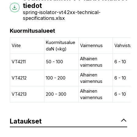
tiedot
spring-isolator-vt42xx-technical-
specifications.xlsx
Kuormitusalueet
Kuormitusalue
Viite
Vaimennus
Vahvistus 
daN (≈kg)
Alhainen
VT4211
50 - 100
6 - 10
vaimennus
Alhainen
VT4212
100 - 200
6 - 10
vaimennus
Alhainen
VT4213
200 - 300
6 - 10
vaimennus
Lataukset