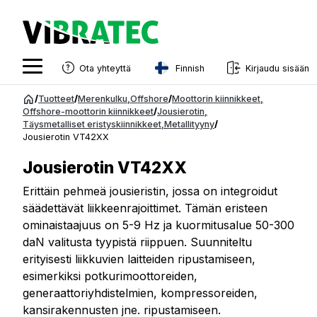
Finnish
Ota yhteyttä
Kirjaudu sisään
English
Siirry
/
Tuotteet
/
Merenkulku
,
Offshore
/
Moottorin kiinnikkeet
,
sisältöön
Offshore-moottorin kiinnikkeet
/
Jousierotin
,
Swedish
Täysmetalliset eristyskiinnikkeet
,
Metallityyny
/
Jousierotin VT42XX
Norwegian
Jousierotin VT42XX
French
Erittäin pehmeä jousieristin, jossa on integroidut
Estonian
säädettävät liikkeenrajoittimet. Tämän eristeen
Finnish
ominaistaajuus on 5-9 Hz ja kuormitusalue 50-300
daN valitusta tyypistä riippuen. Suunniteltu
Danish
erityisesti liikkuvien laitteiden ripustamiseen,
esimerkiksi potkurimoottoreiden,
generaattoriyhdistelmien, kompressoreiden,
kansirakennusten jne. ripustamiseen.