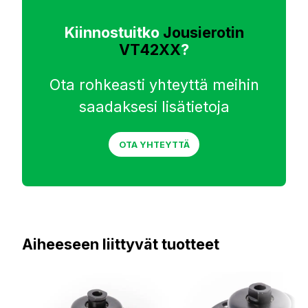
Kiinnostuitko
Jousierotin
VT42XX
?
Ota rohkeasti yhteyttä meihin
saadaksesi lisätietoja
OTA YHTEYTTÄ
Aiheeseen liittyvät tuotteet