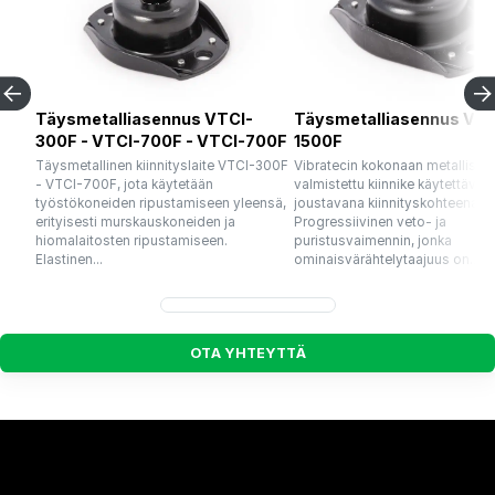
Täysmetalliasennus VTCI-
Täysmetalliasennus VTC
300F - VTCI-700F - VTCI-700F
1500F
Täysmetallinen kiinnityslaite VTCI-300F
Vibratecin kokonaan metallista
- VTCI-700F, jota käytetään
valmistettu kiinnike käytettäväk
työstökoneiden ripustamiseen yleensä,
joustavana kiinnityskohteena.
erityisesti murskauskoneiden ja
Progressiivinen veto- ja
hiomalaitosten ripustamiseen.
puristusvaimennin, jonka
Elastinen...
ominaisvärähtelytaajuus on...
O
T
A
Y
H
T
E
Y
T
T
Ä