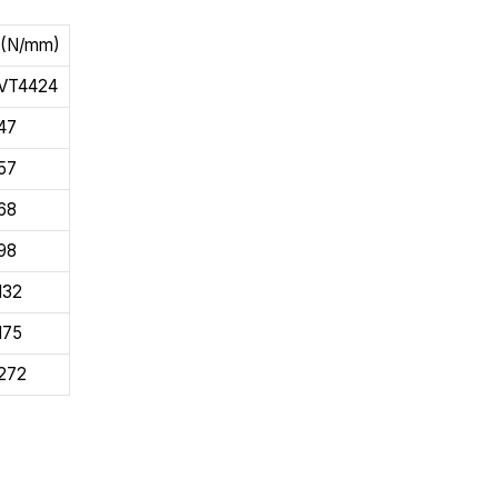
 (N/mm)
VT4424
47
57
68
98
132
175
272