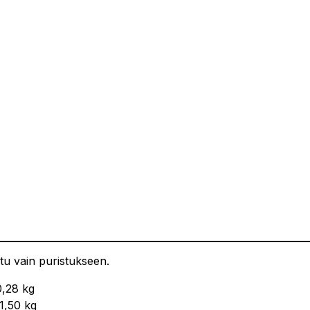
ltu vain puristukseen.
0,28 kg
 1,50 kg