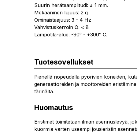
Suurin heräteamplitudi: ± 1 mm.
Mekaaninen lujuus: 2 g
Ominaistaajuus: 3 - 4 Hz
Vahvistuskerroin Q: < 8
Lämpötila-alue: -90° - +300° C.
Tuotesovellukset
Pienellä nopeudella pyörivien koneiden, ku
generaattoreiden ja moottoreiden eristämine
tärinältä.
Huomautus
Eristimet toimitetaan ilman asennuslevyä, jok
kuormia varten useampi jousieristin asenneta