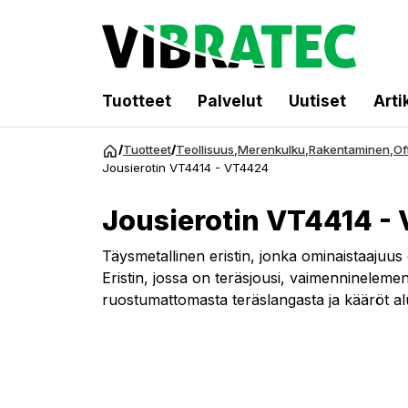
Tuotteet
Palvelut
Uutiset
Arti
Siirry
/
Tuotteet
/
Teollisuus
,
Merenkulku
,
Rakentaminen
,
Of
sisältöön
Jousierotin VT4414 - VT4424
Jousierotin VT4414 -
Täysmetallinen eristin, jonka ominaistaajuus
Eristin, jossa on teräsjousi, vaimenninelemen
ruostumattomasta teräslangasta ja kääröt alu