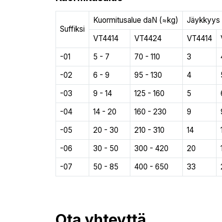
Kuormitusalue daN (≈kg)
Jäykkyys
Suffiksi
VT4414
VT4424
VT4414
-01
5 - 7
70 - 110
3
-02
6 - 9
95 - 130
4
-03
9 - 14
125 - 160
5
-04
14 - 20
160 - 230
9
-05
20 - 30
210 - 310
14
-06
30 - 50
300 - 420
20
-07
50 - 85
400 - 650
33
Ota yhteyttä