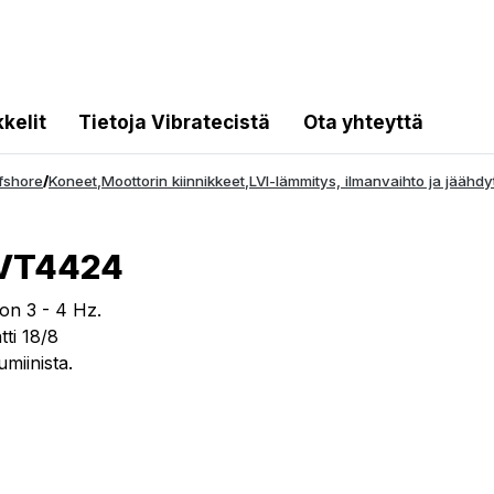
kkelit
Tietoja Vibratecistä
Ota yhteyttä
fshore
/
Koneet
,
Moottorin kiinnikkeet
,
LVI-lämmitys, ilmanvaihto ja jäähdy
 VT4424
 on 3 - 4 Hz.
tti 18/8
miinista.