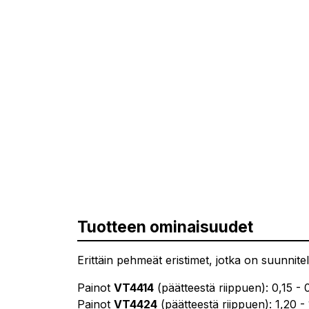
Tuotteen ominaisuudet
Erittäin pehmeät eristimet, jotka on suunnite
Painot
VT4414
(päätteestä riippuen): 0,15 - 
Painot
VT4424
(päätteestä riippuen): 1,20 -