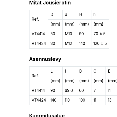
Mitat Jousierotin
D
d
H
h
Ref.
(mm)
(mm)
(mm)
(mm)
VT4414
50
M10
90
70 ± 5
VT4424
80
M12
140
120 ± 5
Asennuslevy
L
I
B
C
E
Ref.
(mm)
(mm)
(mm)
(mm)
(mm
VT4414
90
69.6
60
7
11
VT4424
140
110
100
11
13
Kuormitusalue