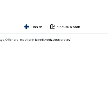
Finnish
Kirjaudu sisään
English
tys
,
Offshore-moottorin kiinnikkeet
/
Jousierotin
/
Swedish
Norwegian
French
Estonian
Finnish
Danish