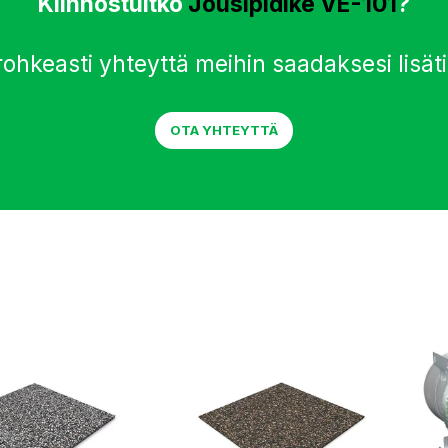
Kiinnostuitko
Jousipidike VE-101
?
rohkeasti yhteyttä meihin saadaksesi lisäti
OTA YHTEYTTÄ