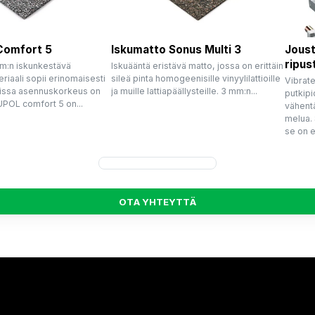
Comfort 5
Iskumatto Sonus Multi 3
Joust
ripus
m:n iskunkestävä
Iskuääntä eristävä matto, jossa on erittäin
riaali sopii erinomaisesti
sileä pinta homogeenisille vinyylilattioille
Vibrat
joissa asennuskorkeus on
ja muille lattiapäällysteille. 3 mm:n...
putkipi
UPOL comfort 5 on...
vähent
melua. 
se on e
O
T
A
Y
H
T
E
Y
T
T
Ä