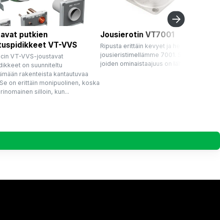
avat putkien
Jousierotin VT7001
tuspidikkeet VT-VVS
Ripusta erittäin kevyet ja herkät laitteet
jousieristimellämme 7001. Sarja eristimiä
ecin VT-VVS-joustavat
joiden ominaistaajuus on lähes vakio...
dikkeet on suunniteltu
ämään rakenteista kantautuvaa
Se on erittäin monipuolinen, koska
rinomainen silloin, kun...