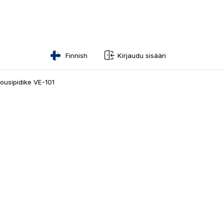
Finnish
Kirjaudu sisään
English
ousipidike VE-101
Swedish
Norwegian
French
Estonian
Finnish
Danish