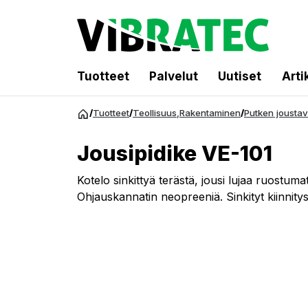
Tuotteet
Palvelut
Uutiset
Arti
Siirry
/
Tuotteet
/
Teollisuus
,
Rakentaminen
/
Putken joustav
sisältöön
Jousipidike VE-101
Kotelo sinkittyä terästä, jousi lujaa ruostuma
Ohjauskannatin neopreeniä. Sinkityt kiinnitys