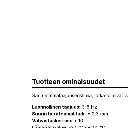
Tuotteen ominaisuudet
Sarja matalataajuuseristimiä, jotka toimivat va
Luonnollinen taajuus:
3-6 Hz
Suurin heräteamplitudi:
± 0,3 mm.
Vahvistuskerroin:
< 10.
Lämpötila-alue:
-30 °C - +100 °C.