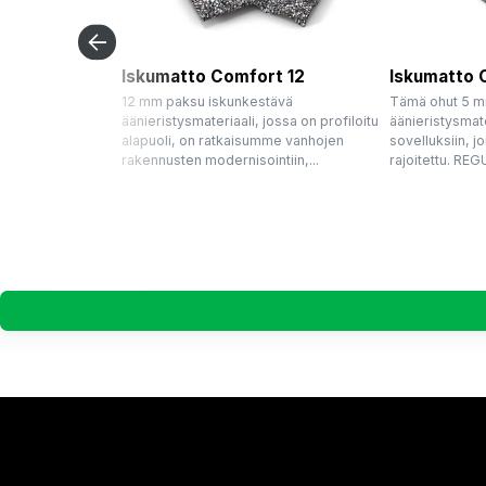
Iskumatto Comfort 12
Iskumatto 
12 mm paksu iskunkestävä
Tämä ohut 5 m
äänieristysmateriaali, jossa on profiloitu
äänieristysmate
alapuoli, on ratkaisumme vanhojen
sovelluksiin, 
rakennusten modernisointiin,...
rajoitettu. REG