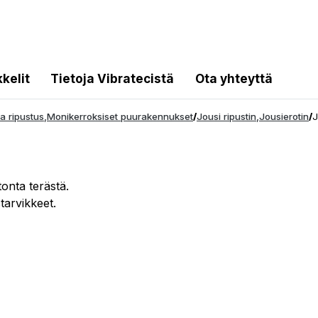
kkelit
Tietoja Vibratecistä
Ota yhteyttä
a ripustus
,
Monikerroksiset puurakennukset
/
Jousi ripustin
,
Jousierotin
/
J
tonta terästä.
tarvikkeet.