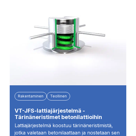
Rakentaminen
Teollinen
VT-JFS-lattiajärjestelmä -
Tärinäneristimet betonilattioihin
Lattiajärjestelmä koostuu tärinäneristimistä,
jotka valetaan betonilaattaan ja nostetaan sen