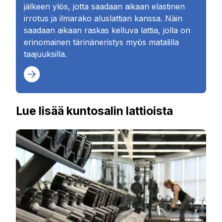
jälkeen ylös, jotta saadaan aikaan elastinen
irrotus ja ilmarako aluslattian kanssa. Näin
saadaan aikaan raskas kelluva lattia, jolla on
erinomainen tärinäneristys myös matalilla
taajuuksilla.
Lue lisää kuntosalin lattioista