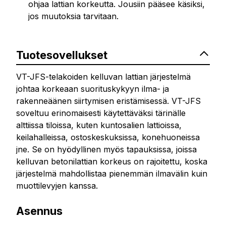
ohjaa lattian korkeutta. Jousiin pääsee käsiksi,
jos muutoksia tarvitaan.
Tuotesovellukset
VT-JFS-telakoiden kelluvan lattian järjestelmä
johtaa korkeaan suorituskykyyn ilma- ja
rakenneäänen siirtymisen eristämisessä. VT-JFS
soveltuu erinomaisesti käytettäväksi tärinälle
alttiissa tiloissa, kuten kuntosalien lattioissa,
keilahalleissa, ostoskeskuksissa, konehuoneissa
jne. Se on hyödyllinen myös tapauksissa, joissa
kelluvan betonilattian korkeus on rajoitettu, koska
järjestelmä mahdollistaa pienemmän ilmavälin kuin
muottilevyjen kanssa.
Asennus