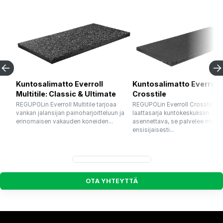
Kuntosalimatto Everroll
Kuntosalimatto Everroll
Multitile: Classic & Ultimate
Crosstile
REGUPOLin Everroll Multitile tarjoaa
REGUPOLin Everroll Crosstile o
vankan jalansijan painoharjoitteluun ja
laattasarja kuntokeskuksiin. No
erinomaisen vakauden koneiden...
asennettava, se palvelee myös
ensisijaisesti...
O
T
A
Y
H
T
E
Y
T
T
Ä