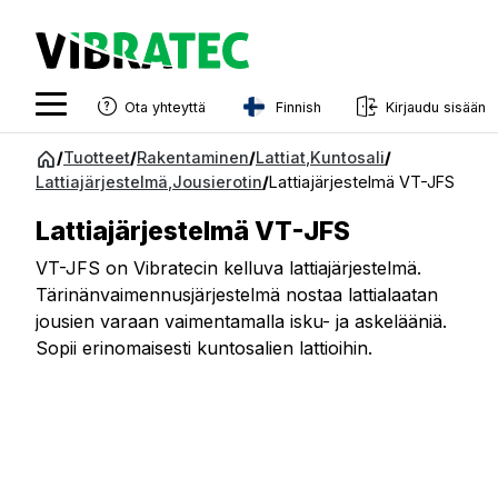
Finnish
Ota yhteyttä
Kirjaudu sisään
English
Siirry
/
Tuotteet
/
Rakentaminen
/
Lattiat
,
Kuntosali
/
sisältöön
Lattiajärjestelmä
,
Jousierotin
/
Lattiajärjestelmä VT-JFS
Swedish
Norwegian
Lattiajärjestelmä VT-JFS
French
VT-JFS on Vibratecin kelluva lattiajärjestelmä.
Tärinänvaimennusjärjestelmä nostaa lattialaatan
Estonian
jousien varaan vaimentamalla isku- ja askelääniä.
Sopii erinomaisesti kuntosalien lattioihin.
Finnish
Danish