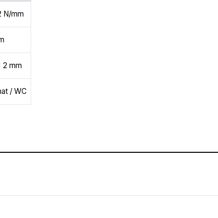
2 N/mm
mm
x 2 mm
at / WC