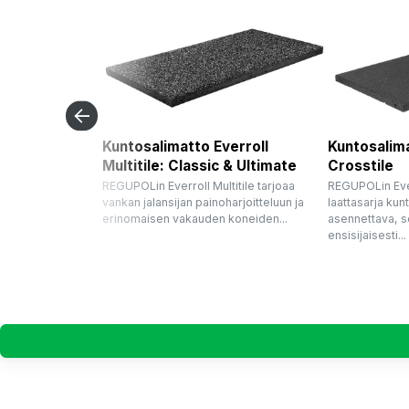
Kuntosalimatto Everroll
Kuntosalima
Multitile: Classic & Ultimate
Crosstile
REGUPOLin Everroll Multitile tarjoaa
REGUPOLin Ever
vankan jalansijan painoharjoitteluun ja
laattasarja ku
erinomaisen vakauden koneiden...
asennettava, 
ensisijaisesti...