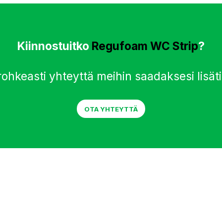
Kiinnostuitko
Regufoam WC Strip
?
rohkeasti yhteyttä meihin saadaksesi lisäti
OTA YHTEYTTÄ