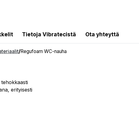
kkelit
Tietoja Vibratecistä
Ota yhteyttä
teriaalit
/
Regufoam WC-nauha
ehokkaasti
na, erityisesti