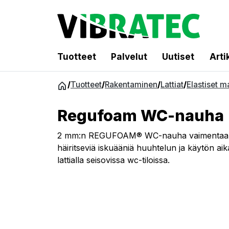
Tuotteet
Palvelut
Uutiset
Arti
Siirry
/
Tuotteet
/
Rakentaminen
/
Lattiat
/
Elastiset ma
sisältöön
Regufoam WC-nauha
2 mm:n REGUFOAM® WC-nauha vaimentaa t
häiritseviä iskuääniä huuhtelun ja käytön aika
lattialla seisovissa wc-tiloissa.