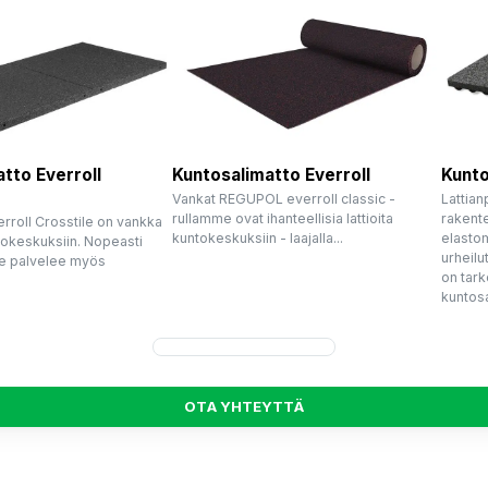
tto Everroll
Kuntosalimatto Everroll
Kunto
Vankat REGUPOL everroll classic -
Lattian
rullamme ovat ihanteellisia lattioita
rakente
roll Crosstile on vankka
kuntokeskuksiin - laajalla...
elastom
ntokeskuksiin. Nopeasti
urheilu
se palvelee myös
on tark
kuntosa
O
T
A
Y
H
T
E
Y
T
T
Ä