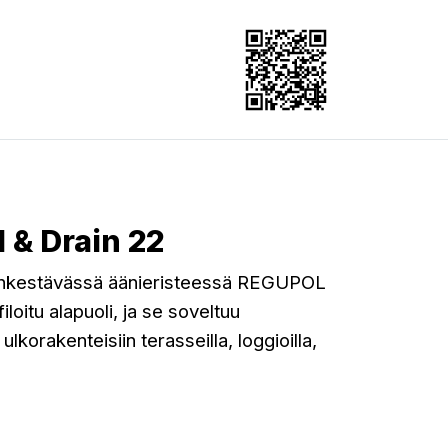
 & Drain 22
unkestävässä äänieristeessä REGUPOL
loitu alapuoli, ja se soveltuu
lkorakenteisiin terasseilla, loggioilla,