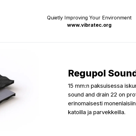
Quietly Improving Your Environment
www.vibratec.org
Regupol Sound
15 mm:n paksuisessa isk
sound and drain 22 on profi
erinomaisesti monenlaisiin u
katoilla ja parvekkeilla.