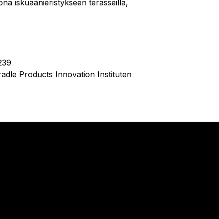
ona iskuäänieristykseen terasseilla,
239
adle Products Innovation Instituten