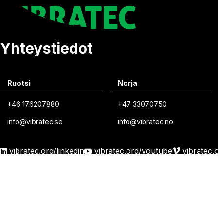
Yhteystiedot
Ruotsi
Norja
+46 176207880
+47 33070750
info@vibratec.se
info@vibratec.no
vibratec.org/linkedin
vibratec.org/youtube
vibratec.