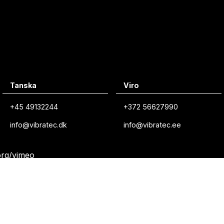
Tanska
Viro
+45 49132244
+372 56627990
info@vibratec.dk
info@vibratec.ee
org/vimeo