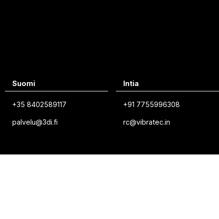
Suomi
Intia
+35 8402589117
+91 7755996308
palvelu@3di.fi
rc@vibratec.in