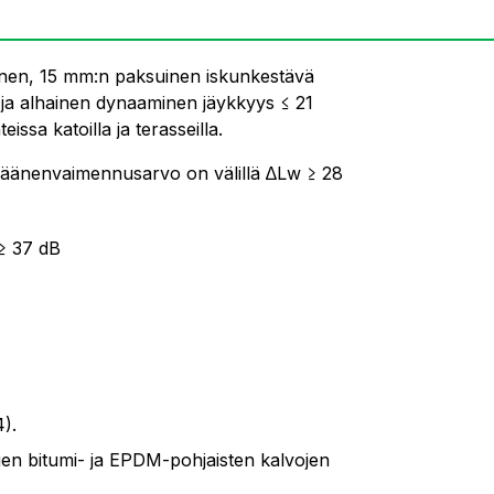
en, 15 mm:n paksuinen iskunkestävä
li ja alhainen dynaaminen jäykkyys ≤ 21
ssa katoilla ja terasseilla.
kuäänenvaimennusarvo on välillä ∆Lw ≥ 28
≥ 37 dB
4).
vien bitumi- ja EPDM-pohjaisten kalvojen