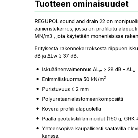
Tuotteen ominaisuudet
REGUPOL sound and drain 22 on monipuolin
äänieristekerros, jossa on profiloitu alapuo
MN/m3 , jota käytetään monenlaisissa rakentei
Erityisestä rakennekerroksesta riippuen is
dB ja ∆Lw ≥ 37 dB.
Iskuäänenvaimennus ∆L
≥ 28 dB - ∆L
w
w
2
Enimmäiskuorma 50 kN/m
Puristuvuus ≤ 2 mm
Polyuretaanielastomeerikomposiitti
Kovera profiili alapuolella
Päällä geotekstiililaminoidut (160 g, GRK 
Yhteensopiva kaupallisesti saatavilla ole
kanssa.