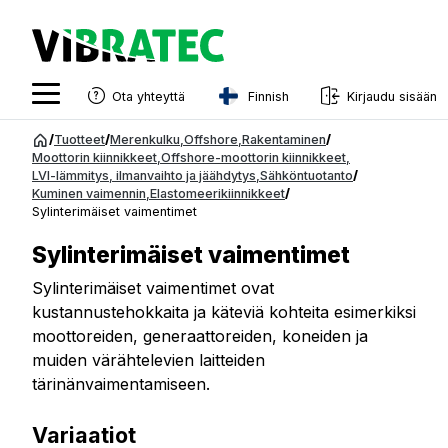
Finnish
Ota yhteyttä
Kirjaudu sisään
English
Siirry
/
Tuotteet
/
Merenkulku
,
Offshore
,
Rakentaminen
/
sisältöön
Moottorin kiinnikkeet
,
Offshore-moottorin kiinnikkeet
,
Swedish
LVI-lämmitys, ilmanvaihto ja jäähdytys
,
Sähköntuotanto
/
Kuminen vaimennin
,
Elastomeerikiinnikkeet
/
Norwegian
Sylinterimäiset vaimentimet
French
Sylinterimäiset vaimentimet
Estonian
Sylinterimäiset vaimentimet ovat
kustannustehokkaita ja käteviä kohteita esimerkiksi
Finnish
moottoreiden, generaattoreiden, koneiden ja
Danish
muiden värähtelevien laitteiden
tärinänvaimentamiseen.
Variaatiot