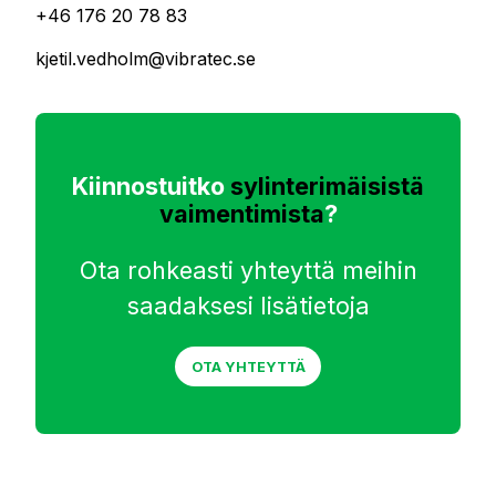
+46 176 20 78 83
kjetil.vedholm@vibratec.se
Kiinnostuitko
sylinterimäisistä
vaimentimista
?
Ota rohkeasti yhteyttä meihin
saadaksesi lisätietoja
OTA YHTEYTTÄ