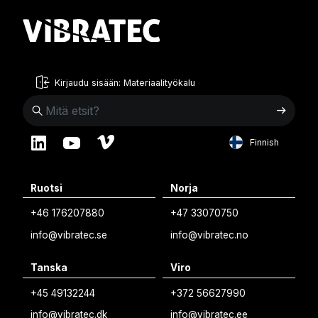
Kirjaudu sisään: Materiaalityökalu
Finnish
English
Ruotsi
Norja
Swedish
+46 176207880
+47 33070750
Norwegian
info@vibratec.se
info@vibratec.no
French
Tanska
Viro
Estonian
+45 49132244
+372 56627990
Finnish
info@vibratec.dk
info@vibratec.ee