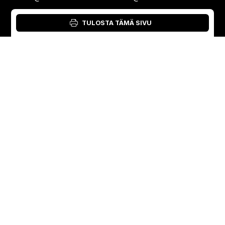
Danish
Suomi
Intia
TULOSTA TÄMÄ SIVU
+35 8402589117
+91 7755996308
palvelu@3di.fi
rc@vibratec.in
©
VIBRATEC
⏺︎
EVÄSTEKÄYTÄNTÖ
⏺︎
TIETOSUOJAKÄYTÄNTÖ