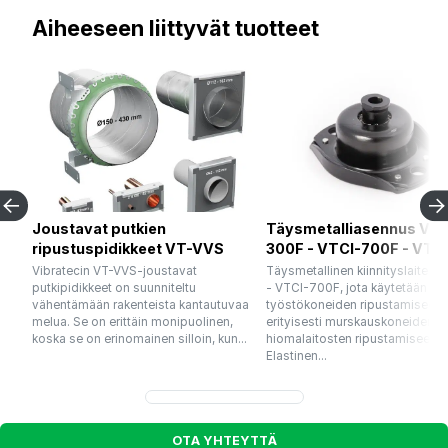
Aiheeseen liittyvät tuotteet
Joustavat putkien
Täysmetalliasennus VTC
ripustuspidikkeet VT-VVS
300F - VTCI-700F - VTC
Vibratecin VT-VVS-joustavat
Täysmetallinen kiinnityslaite 
putkipidikkeet on suunniteltu
- VTCI-700F, jota käytetään
vähentämään rakenteista kantautuvaa
työstökoneiden ripustamiseen 
melua. Se on erittäin monipuolinen,
erityisesti murskauskoneiden ja
koska se on erinomainen silloin, kun...
hiomalaitosten ripustamiseen.
Elastinen...
O
T
A
Y
H
T
E
Y
T
T
Ä