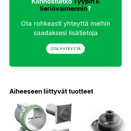
Kiinnostuitko
Tyypin E
lieriövaimennin
?
Ota rohkeasti yhteyttä meihin
saadaksesi lisätietoja
OTA YHTEYTTÄ
Aiheeseen liittyvät tuotteet