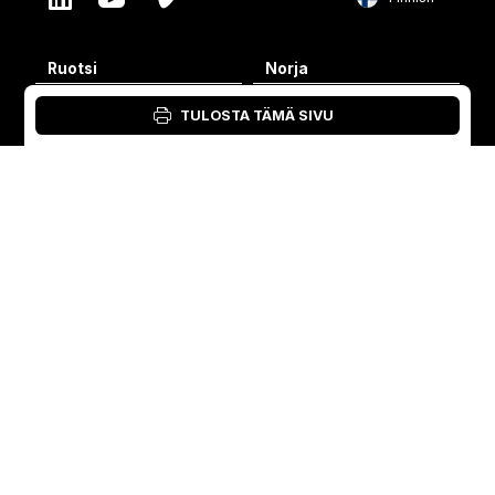
English
Ruotsi
Norja
Swedish
+46 176207880
+47 33070750
Norwegian
TULOSTA TÄMÄ SIVU
info@vibratec.se
info@vibratec.no
French
Tanska
Viro
Estonian
+45 49132244
+372 56627990
Finnish
info@vibratec.dk
info@vibratec.ee
Danish
Suomi
Intia
+35 8402589117
+91 7755996308
palvelu@3di.fi
rc@vibratec.in