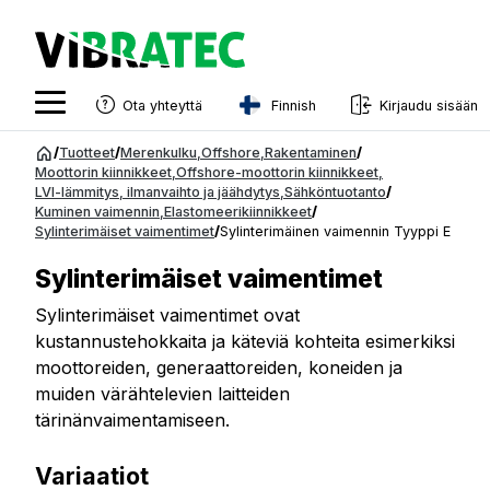
Finnish
Ota yhteyttä
Kirjaudu sisään
English
Siirry
/
Tuotteet
/
Merenkulku
,
Offshore
,
Rakentaminen
/
sisältöön
Moottorin kiinnikkeet
,
Offshore-moottorin kiinnikkeet
,
Swedish
LVI-lämmitys, ilmanvaihto ja jäähdytys
,
Sähköntuotanto
/
Kuminen vaimennin
,
Elastomeerikiinnikkeet
/
Norwegian
Sylinterimäiset vaimentimet
/
Sylinterimäinen vaimennin Tyyppi E
French
Sylinterimäiset vaimentimet
Estonian
Sylinterimäiset vaimentimet ovat
kustannustehokkaita ja käteviä kohteita esimerkiksi
Finnish
moottoreiden, generaattoreiden, koneiden ja
Danish
muiden värähtelevien laitteiden
tärinänvaimentamiseen.
Variaatiot