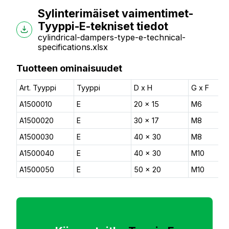
Sylinterimäiset vaimentimet-
Tyyppi-E-tekniset tiedot
cylindrical-dampers-type-e-technical-
specifications.xlsx
Tuotteen ominaisuudet
Art. Tyyppi
Tyyppi
D x H
G x F
A1500010
E
20 x 15
M6
A1500020
E
30 x 17
M8
A1500030
E
40 x 30
M8
A1500040
E
40 x 30
M10
A1500050
E
50 x 20
M10