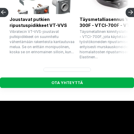
Joustavat putkien
Täysmetalliasennus VTC
ripustuspidikkeet VT-VVS
300F - VTCI-700F - VTC
Vibratecin VT-VVS-joustavat
Täysmetallinen kiinnityslaite 
putkipidikkeet on suunniteltu
- VTCI-700F, jota käytetään
vähentämään rakenteista kantautuvaa
työstökoneiden ripustamiseen 
melua. Se on erittäin monipuolinen,
erityisesti murskauskoneiden ja
koska se on erinomainen silloin, kun...
hiomalaitosten ripustamiseen.
Elastinen...
O
T
A
Y
H
T
E
Y
T
T
Ä