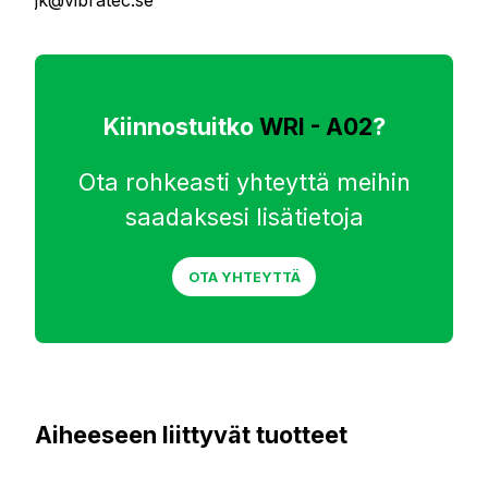
jk@vibratec.se
Kiinnostuitko
WRI - A02
?
Ota rohkeasti yhteyttä meihin
saadaksesi lisätietoja
OTA YHTEYTTÄ
Aiheeseen liittyvät tuotteet