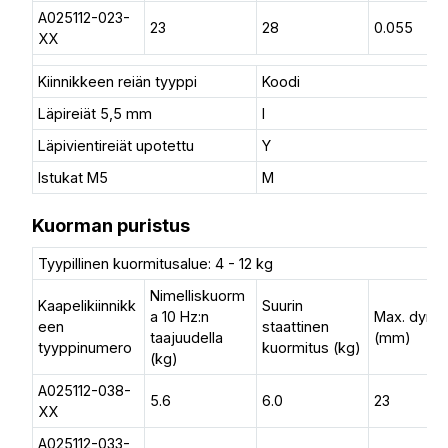
A025112-023-
23
28
0.055
XX
Kiinnikkeen reiän tyyppi
Koodi
Läpireiät 5,5 mm
I
Läpivientireiät upotettu
Y
Istukat M5
M
Kuorman puristus
Tyypillinen kuormitusalue: 4 - 12 kg
Nimelliskuorm
Kaapelikiinnikk
Suurin
a 10 Hz:n
Max. dyn. l
een
staattinen
taajuudella
(mm)
tyyppinumero
kuormitus (kg)
(kg)
A025112-038-
5.6
6.0
23
XX
A025112-033-