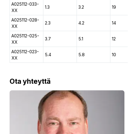
A025112-033-
1.3
3.2
19
XX
A025112-028-
2.3
4.2
14
XX
A025112-025-
3.7
5.1
12
XX
A025112-023-
5.4
5.8
10
XX
Ota yhteyttä