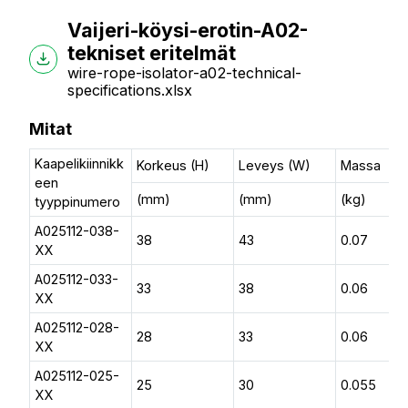
Vaijeri-köysi-erotin-A02-
tekniset eritelmät
wire-rope-isolator-a02-technical-
specifications.xlsx
Mitat
Kaapelikiinnikk
Korkeus (H)
Leveys (W)
Massa
een
(mm)
(mm)
(kg)
tyyppinumero
A025112-038-
38
43
0.07
XX
A025112-033-
33
38
0.06
XX
A025112-028-
28
33
0.06
XX
A025112-025-
25
30
0.055
XX