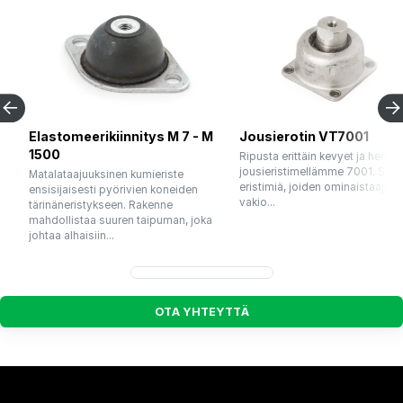
Elastomeerikiinnitys M 7 - M
Jousierotin VT7001
1500
Ripusta erittäin kevyet ja herkät 
jousieristimellämme 7001. Sarj
Matalataajuuksinen kumieriste
eristimiä, joiden ominaistaajuu
ensisijaisesti pyörivien koneiden
vakio...
tärinäneristykseen. Rakenne
mahdollistaa suuren taipuman, joka
johtaa alhaisiin...
O
T
A
Y
H
T
E
Y
T
T
Ä