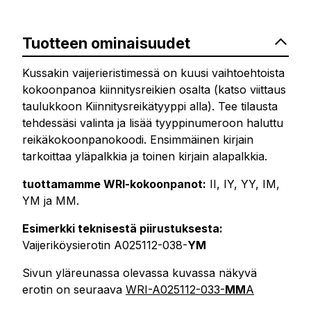
Tuotteen ominaisuudet
Kussakin vaijerieristimessä on kuusi vaihtoehtoista
kokoonpanoa kiinnitysreikien osalta (katso viittaus
taulukkoon Kiinnitysreikätyyppi alla). Tee tilausta
tehdessäsi valinta ja lisää tyyppinumeroon haluttu
reikäkokoonpanokoodi. Ensimmäinen kirjain
tarkoittaa yläpalkkia ja toinen kirjain alapalkkia.
tuottamamme WRI-kokoonpanot:
II, IY, YY, IM,
YM ja MM.
Esimerkki teknisestä piirustuksesta:
Vaijeriköysierotin A025112-038-
YM
Sivun yläreunassa olevassa kuvassa näkyvä
erotin on seuraava
WRI-A025112-033-
MM
A