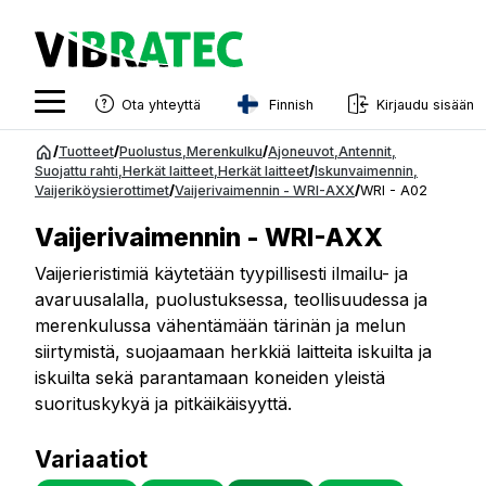
Finnish
Ota yhteyttä
Kirjaudu sisään
English
Siirry
/
Tuotteet
/
Puolustus
,
Merenkulku
/
Ajoneuvot
,
Antennit
,
sisältöön
Suojattu rahti
,
Herkät laitteet
,
Herkät laitteet
/
Iskunvaimennin
,
Swedish
Vaijeriköysierottimet
/
Vaijerivaimennin - WRI-AXX
/
WRI - A02
Norwegian
Vaijerivaimennin - WRI-AXX
French
Vaijerieristimiä käytetään tyypillisesti ilmailu- ja
avaruusalalla, puolustuksessa, teollisuudessa ja
Estonian
merenkulussa vähentämään tärinän ja melun
Finnish
siirtymistä, suojaamaan herkkiä laitteita iskuilta ja
iskuilta sekä parantamaan koneiden yleistä
Danish
suorituskykyä ja pitkäikäisyyttä.
Variaatiot