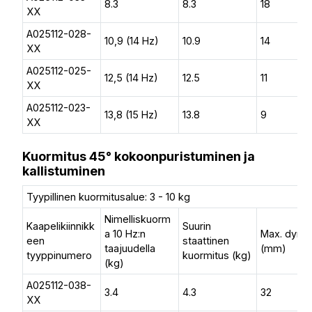
8.3
8.3
18
XX
A025112-028-
10,9 (14 Hz)
10.9
14
XX
A025112-025-
12,5 (14 Hz)
12.5
11
XX
A025112-023-
13,8 (15 Hz)
13.8
9
XX
Kuormitus 45° kokoonpuristuminen ja
kallistuminen
Tyypillinen kuormitusalue: 3 - 10 kg
Nimelliskuorm
Kaapelikiinnikk
Suurin
a 10 Hz:n
Max. dyn. l
een
staattinen
taajuudella
(mm)
tyyppinumero
kuormitus (kg)
(kg)
A025112-038-
3.4
4.3
32
XX