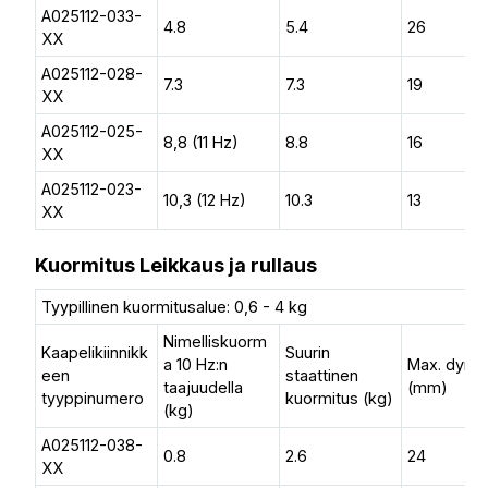
A025112-033-
4.8
5.4
26
XX
A025112-028-
7.3
7.3
19
XX
A025112-025-
8,8 (11 Hz)
8.8
16
XX
A025112-023-
10,3 (12 Hz)
10.3
13
XX
Kuormitus Leikkaus ja rullaus
Tyypillinen kuormitusalue: 0,6 - 4 kg
Nimelliskuorm
Kaapelikiinnikk
Suurin
a 10 Hz:n
Max. dyn. l
een
staattinen
taajuudella
(mm)
tyyppinumero
kuormitus (kg)
(kg)
A025112-038-
0.8
2.6
24
XX