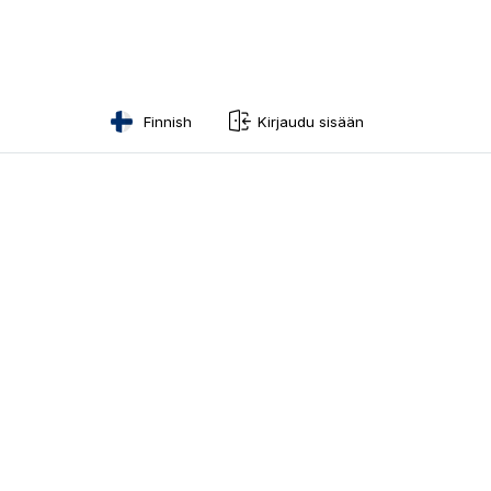
Finnish
Kirjaudu sisään
English
Swedish
Norwegian
French
Estonian
Finnish
Danish