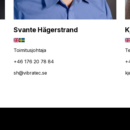
Svante Hägerstrand
K
Toimitusjohtaja
Te
+46 176 20 78 84
+
sh@vibratec.se
kj