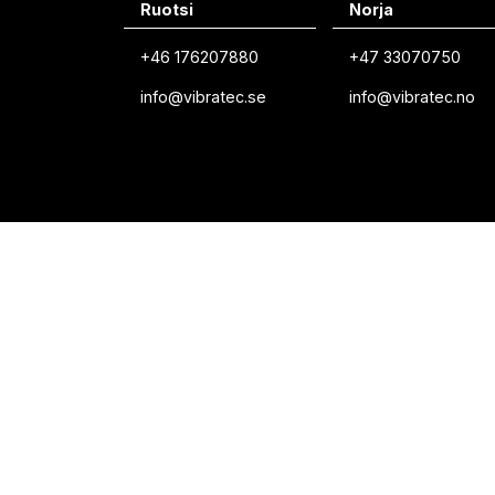
Ruotsi
Norja
+46 176207880
+47 33070750
info@vibratec.se
info@vibratec.no