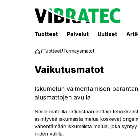
Tuotteet
Palvelut
Uutiset
Arti
Siirry
/
Tuotteet
/
Törmäysmatot
sisältöön
Vaikutusmatot
Iskumelun vaimentamisen parantam
alusmattojen avulla
Näillä matoilla ratkaistaan erittäin tehokkaa
esiintyvää iskumaista melua koskevat ongel
vähentämään iskumaista melua, joka syntyy na
niiden välillä.