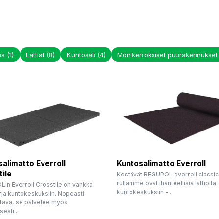
us
(1)
Lattiat
(8)
Kuntosali
(4)
Monikerroksiset puurakennukse
alimatto Everroll
Kuntosalimatto Everroll
ile
Kestävät REGUPOL everroll classic
rullamme ovat ihanteellisia lattioita
in Everroll Crosstile on vankka
kuntokeskuksiin -...
rja kuntokeskuksiin. Nopeasti
tava, se palvelee myös
sesti...