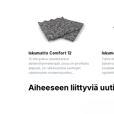
Iskumatto Comfort 12
Iskum
12 mm paksu iskunkestävä
Tämä oh
äänieristysmateriaali, jossa on profiloitu
äänieris
alapuoli, on ratkaisumme vanhojen
sovellu
rakennusten modernisointiin,...
rajoitet
Aiheeseen liittyviä uut