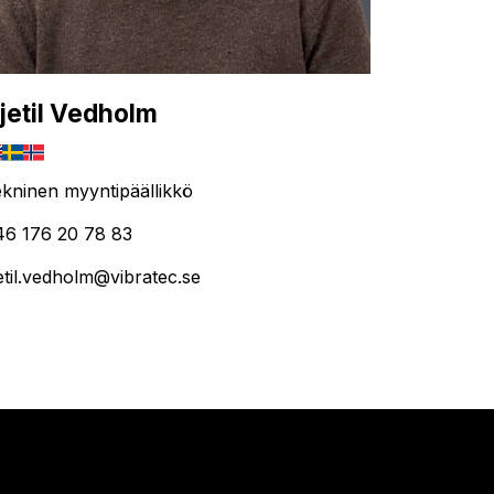
jetil Vedholm
kninen myyntipäällikkö
46 176 20 78 83
etil.vedholm@vibratec.se