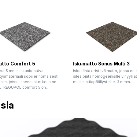
atto Comfort 5
Iskumatto Sonus Multi 3
ut 5 mm:n iskunkestävä
Iskuääntä eristävä matto, jossa on e
tysmateriaali sopii erinomaisesti
sileä pinta homogeenisille vinyylilatt
ksiin, joissa asennuskorkeus on
muille lattiapäällysteille. 3 mm:n...
tu. REGUPOL comfort 5 on...
isia