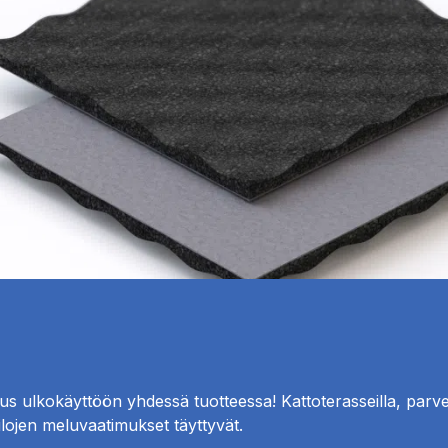
tus ulkokäyttöön yhdessä tuotteessa! Kattoterasseilla, parvek
 tilojen meluvaatimukset täyttyvät.