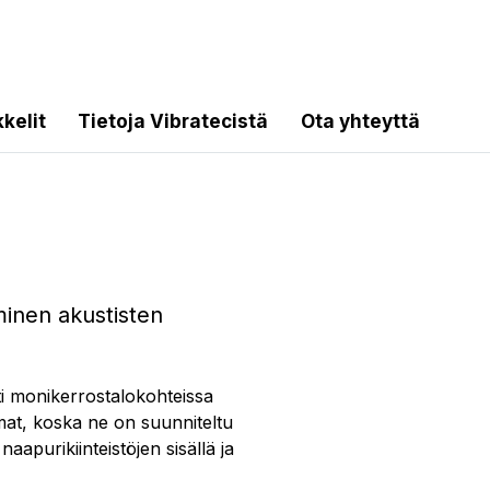
kkelit
Tietoja Vibratecistä
Ota yhteyttä
inen akustisten
sti monikerrostalokohteissa
mat, koska ne on suunniteltu
apurikiinteistöjen sisällä ja