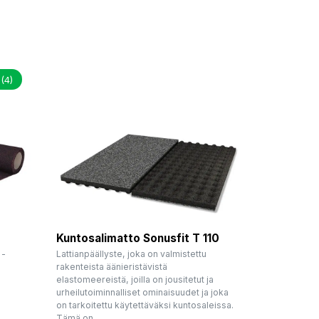
t
(4)
Kuntosalimatto Sonusfit T 110
 -
Lattianpäällyste, joka on valmistettu
rakenteista äänieristävistä
elastomeereistä, joilla on jousitetut ja
urheilutoiminnalliset ominaisuudet ja joka
on tarkoitettu käytettäväksi kuntosaleissa.
Tämä on...