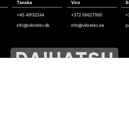
Tanska
Viro
S
+45 49132244
+372 56627990
+
info@vibratec.dk
info@vibratec.ee
p
©
VIBRATEC
⏺︎
EVÄSTEKÄYTÄNTÖ
⏺︎
TIETOSUOJAKÄYTÄNTÖ