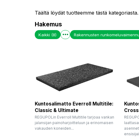
Täältä löydät tuotteemme tästä kategoriasta.
Hakemus
Kaikki
(8)
Rakennusten runkomeluvaimenn
Kuntosalimatto Everroll Multitile:
Kuntos
Classic & Ultimate
Crosst
REGUPOLin Everroll Multitile tarjoaa vankan
REGUPOL
jalansijan painoharjoitteluun ja erinomaisen
laattasa
vakauden koneiden...
asennet
ensisijai