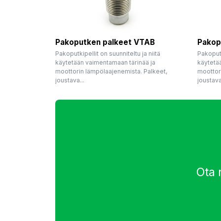
Pakoputken palkeet VTAB
Pakop
Pakoputkipellit on suunniteltu ja niitä
Pakoputk
käytetään vaimentamaan tärinää ja
käytetä
moottorin lämpölaajenemista. Palkeet,
moottor
joustava...
joustava.
Ota 