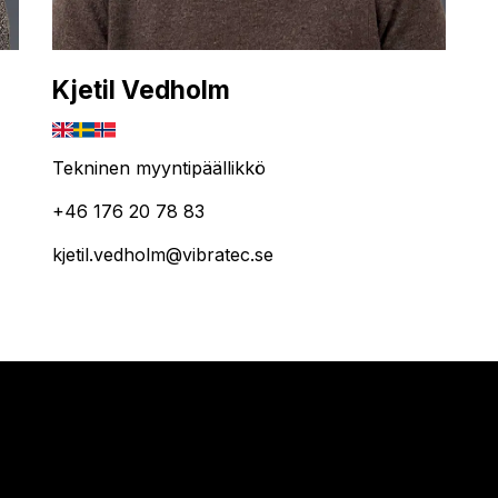
Kjetil Vedholm
Tekninen myyntipäällikkö
+46 176 20 78 83
kjetil.vedholm@vibratec.se