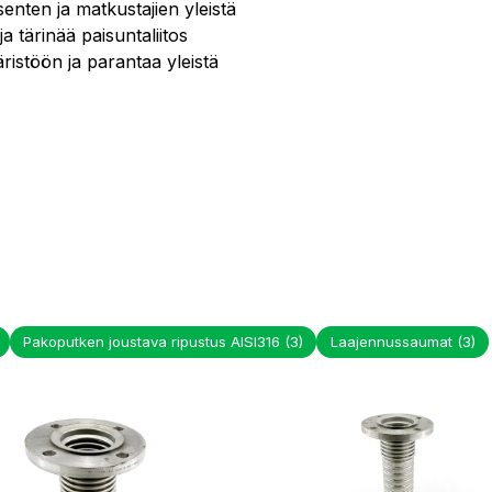
enten ja matkustajien yleistä
a tärinää paisuntaliitos
istöön ja parantaa yleistä
Pakoputken joustava ripustus AISI316
(3)
Laajennussaumat
(3)