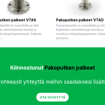
utken palkeet VTAS
Pakoputken palkeet VTAD
ipellit on suunniteltu ja niitä
Pakoputkipellit on suunniteltu ja niit
än vaimentamaan tärinää ja
käytetään vaimentamaan tärinää ja
in lämpölaajenemista. Palkeet,
moottorin lämpölaajenemista. Palk
..
joustava...
Kiinnostunut
Pakoputken palkeet
rohkeasti yhteyttä meihin saadaksesi lisäti
OTA YHTEYTTÄ