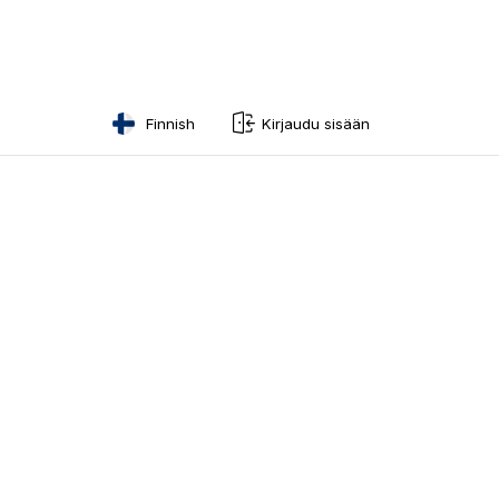
Finnish
Kirjaudu sisään
English
Swedish
Norwegian
French
Estonian
Finnish
Danish