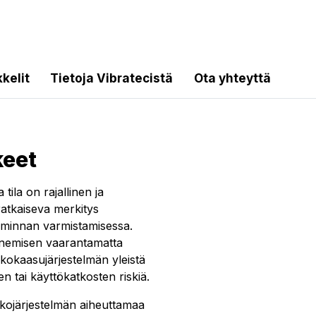
kkelit
Tietoja Vibratecistä
Ota yhteyttä
keet
tila on rajallinen ja
ratkaiseva merkitys
oiminnan varmistamisessa.
jenemisen vaarantamatta
kokaasujärjestelmän yleistä
n tai käyttökatkosten riskiä.
akojärjestelmän aiheuttamaa