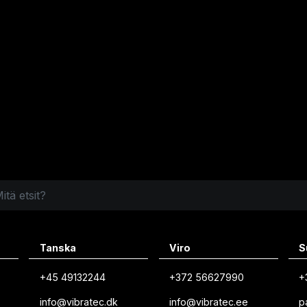
Tanska
Viro
S
+45 49132244
+372 56627990
+
info@vibratec.dk
info@vibratec.ee
p