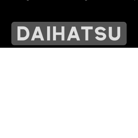
©
VIBRATEC
⏺︎
EVÄSTEKÄYTÄNTÖ
⏺︎
TIETOSUOJAKÄYTÄNTÖ