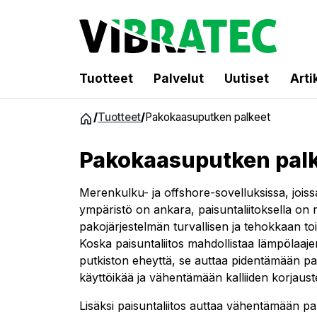
Tuotteet
Palvelut
Uutiset
Arti
Siirry
/
Tuotteet
/
Pakokaasuputken palkeet
sisältöön
Pakokaasuputken pal
Merenkulku- ja offshore-sovelluksissa, joissa 
ympäristö on ankara, paisuntaliitoksella on 
pakojärjestelmän turvallisen ja tehokkaan t
Koska paisuntaliitos mahdollistaa lämpölaa
putkiston eheyttä, se auttaa pidentämään pa
käyttöikää ja vähentämään kalliiden korjauste
Lisäksi paisuntaliitos auttaa vähentämään p