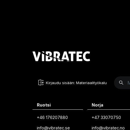
Kirjaudu sisään: Materiaalityökalu
Ruotsi
Norja
+46 176207880
+47 33070750
info@vibratec.se
info@vibratec.no