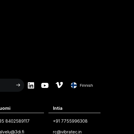
Finnish
English
uomi
Intia
Swedish
35 8402589117
+91 7755996308
Norwegian
alvelu@3di.fi
rc@vibratec.in
French