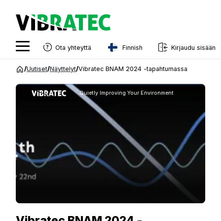
Finnish
Ota yhteyttä
Kirjaudu sisään
English
Siirry
/
Uutiset
/
Näyttelyt
/
Vibratec BNAM 2024 -tapahtumassa
sisältöön
Swedish
Quietly Improving Your Environment
Norwegian
French
Estonian
Finnish
Danish
Vibratec BNAM 2024 -