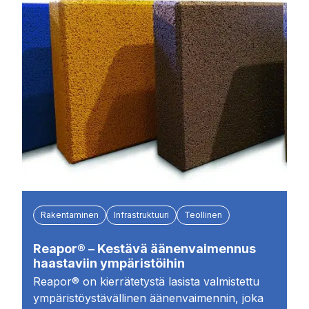
Rakentaminen
Infrastruktuuri
Teollinen
Reapor® – Kestävä äänenvaimennus
haastaviin ympäristöihin
Reapor® on kierrätetystä lasista valmistettu
ympäristöystävällinen äänenvaimennin, joka