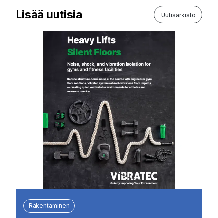
Lisää uutisia
Uutisarkisto
Rakentaminen