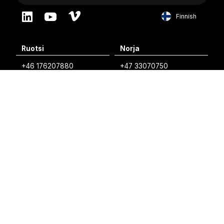
Finnish
English
Ruotsi
Norja
Swedish
+46 176207880
+47 33070750
Norwegian
info@vibratec.se
info@vibratec.no
French
Tanska
Viro
Estonian
+45 49132244
+372 56627990
Finnish
info@vibratec.dk
info@vibratec.ee
Danish
Suomi
Intia
+35 8402589117
+91 7755996308
palvelu@3di.fi
rc@vibratec.in