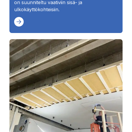
on suunniteltu vaativiin sisä- ja
ulkokäyttökohteisiin.