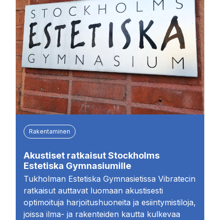
Rakentaminen
Akustiset ratkaisut Stockholms
Estetiska Gymnasiumille
Tukholman Estetiska Gymnasietissa Vibratecin
ratkaisut auttavat luomaan akustisesti
optimoituja harjoitushuoneita ja esiintymistiloja,
joissa ilma- ja rakenteiden kautta kulkevaa