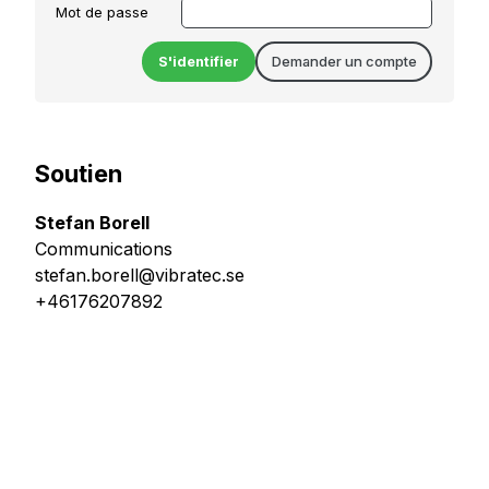
m
a
t
é
r
i
Soutien
a
u
Stefan Borell
x
Communications
stefan.borell@vibratec.se
+46176207892