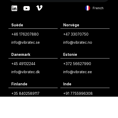
French
English
Suède
Norvège
Swedish
+46 176207880
+47 33070750
Norwegian
info@vibratec.se
info@vibratec.no
French
Danemark
Estonie
Estonian
+45 49132244
+372 56627990
Finnish
info@vibratec.dk
info@vibratec.ee
Danish
Finlande
Inde
+35 8402589117
+91 7755996308
palvelu@3di.fi
rc@vibratec.in