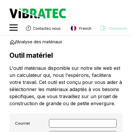
French
Contactez nous
Connexion
English
Aller
/
Analyse des matériaux
au
Swedish
contenu
A
Outil matériel
Norwegian
n
L'outil matériaux disponible sur notre site web est
a
French
un calculateur qui, nous l'espérons, facilitera
l
Estonian
votre travail. Cet outil est conçu pour vous aider à
y
sélectionner les matériaux adaptés à vos besoins
Finnish
s
spécifiques, que vous travailliez sur un projet de
e
Danish
construction de grande ou de petite envergure.
d
e
s