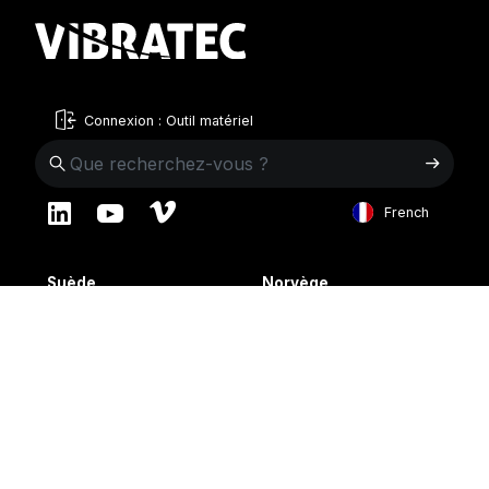
Connexion : Outil matériel
French
English
Suède
Norvège
Swedish
+46 176207880
+47 33070750
Norwegian
info@vibratec.se
info@vibratec.no
French
Danemark
Estonie
Estonian
+45 49132244
+372 56627990
Finnish
info@vibratec.dk
info@vibratec.ee