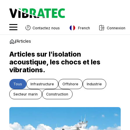
French
Contactez nous
Connexion
English
Aller
/
Articles
au
Swedish
contenu
Articles sur l'isolation
Norwegian
acoustique, les chocs et les
vibrations.
French
Estonian
Tous
Infrastructure
Offshore
Industrie
Finnish
Secteur marin
Construction
Danish