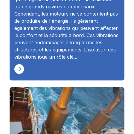
ou de grands navires commerciaux.
Cependant, les moteurs ne se contentent pas
de produire de l'énergie, ils génèrent
également des vibrations qui peuvent affecter
le confort et la sécurité à bord. Ces vibrations
peuvent endommager à long terme les
structures et les équipements. L'isolation des
vibrations joue un rôle clé...