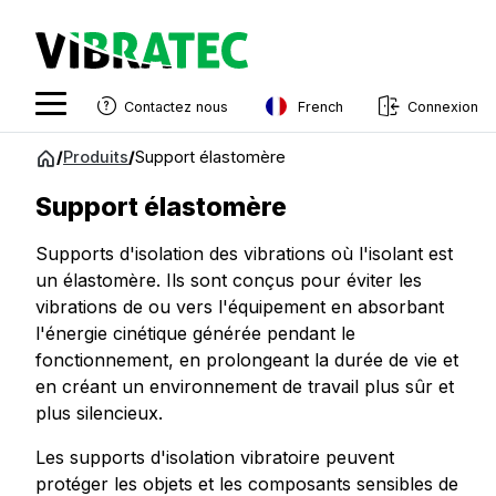
French
Contactez nous
Connexion
English
Aller
/
Produits
/
Support élastomère
au
Swedish
contenu
Support élastomère
Norwegian
Supports d'isolation des vibrations où l'isolant est
French
un élastomère. Ils sont conçus pour éviter les
vibrations de ou vers l'équipement en absorbant
Estonian
l'énergie cinétique générée pendant le
Finnish
fonctionnement, en prolongeant la durée de vie et
en créant un environnement de travail plus sûr et
Danish
plus silencieux.
Les supports d'isolation vibratoire peuvent
protéger les objets et les composants sensibles de