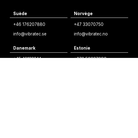
English
Suède
Norvège
Swedish
+46 176207880
+47 33070750
Norwegian
info@vibratec.se
info@vibratec.no
French
Danemark
Estonie
Estonian
+45 49132244
+372 56627990
Finnish
info@vibratec.dk
info@vibratec.ee
Danish
Finlande
Inde
+35 8402589117
+91 7755996308
palvelu@3di.fi
rc@vibratec.in