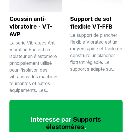
Coussin anti-
Support de sol
vibratoire - VT-
flexible VT-FFB
AVP
Le support de plancher
flexible Vibratec est un
La série Vibratecs Anti-
moyen rapide et facile de
Vibration Pad est un
construire un plancher
isolateur en élastomère
flottant réglable. Le
principalement utilisé
support s'adapte sur...
pour l'isolation des
vibrations des machines
tournantes et autres
équipements. Les...
Intéressé par
Supports
élastomères
.