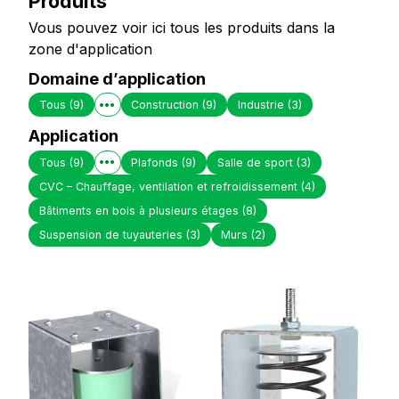
Produits
Vous pouvez voir ici tous les produits dans la
zone d'application
Domaine d’application
Tous
(9)
Construction
(9)
Industrie
(3)
Application
Tous
(9)
Plafonds
(9)
Salle de sport
(3)
CVC – Chauffage, ventilation et refroidissement
(4)
Bâtiments en bois à plusieurs étages
(8)
Suspension de tuyauteries
(3)
Murs
(2)