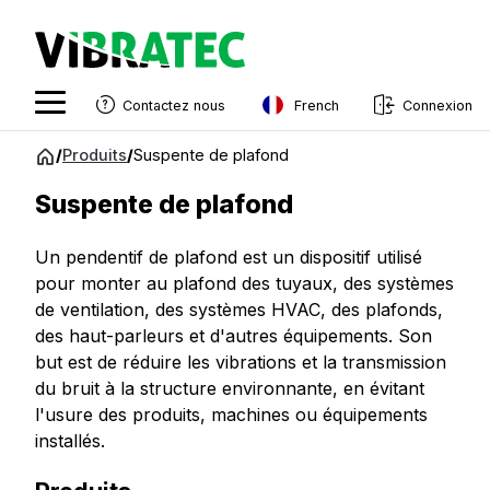
French
Contactez nous
Connexion
English
Aller
/
Produits
/
Suspente de plafond
au
Swedish
contenu
Suspente de plafond
Norwegian
Un pendentif de plafond est un dispositif utilisé
French
pour monter au plafond des tuyaux, des systèmes
Estonian
de ventilation, des systèmes HVAC, des plafonds,
des haut-parleurs et d'autres équipements. Son
Finnish
but est de réduire les vibrations et la transmission
Danish
du bruit à la structure environnante, en évitant
l'usure des produits, machines ou équipements
installés.