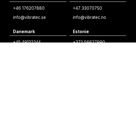
+46 176207880
+47 33070750
Norwegian
info@vibratec.se
info@vibratec.no
French
Danemark
Estonie
Estonian
+45 49132244
+372 56627990
Finnish
info@vibratec.dk
info@vibratec.ee
Danish
Finlande
Inde
+35 8402589117
+91 7755996308
palvelu@3di.fi
rc@vibratec.in
©
VIBRATEC
⏺︎
POLITIQUE EN MATIÈRE DE COOKIES
⏺︎
POLITIQUE DE CONFIDENTIALITÉ