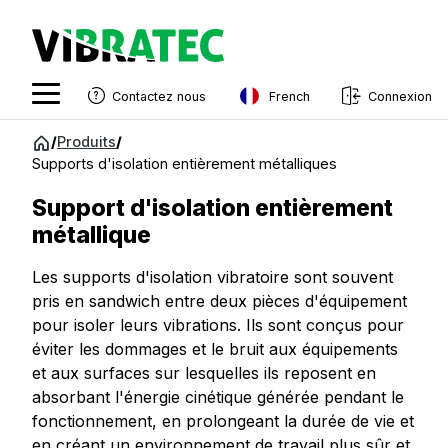
French
Contactez nous
Connexion
English
Aller
/
Produits
/
au
Supports d'isolation entièrement métalliques
Swedish
contenu
Norwegian
Support d'isolation entièrement
métallique
French
Les supports d'isolation vibratoire sont souvent
Estonian
pris en sandwich entre deux pièces d'équipement
Finnish
pour isoler leurs vibrations. Ils sont conçus pour
éviter les dommages et le bruit aux équipements
Danish
et aux surfaces sur lesquelles ils reposent en
absorbant l'énergie cinétique générée pendant le
fonctionnement, en prolongeant la durée de vie et
en créant un environnement de travail plus sûr et