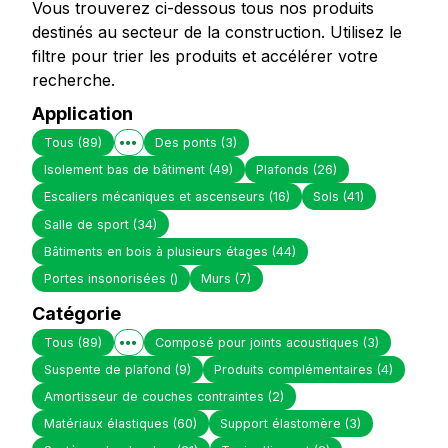
Vous trouverez ci-dessous tous nos produits
destinés au secteur de la construction. Utilisez le
filtre pour trier les produits et accélérer votre
recherche.
Application
Tous
(89)
Des ponts
(3)
Isolement bas de bâtiment
(49)
Plafonds
(26)
Escaliers mécaniques et ascenseurs
(16)
Sols
(41)
Salle de sport
(34)
Bâtiments en bois à plusieurs étages
(44)
Portes insonorisées
()
Murs
(7)
Catégorie
Tous
(89)
Composé pour joints acoustiques
(3)
Suspente de plafond
(9)
Produits complémentaires
(4)
Amortisseur de couches contraintes
(2)
Matériaux élastiques
(60)
Support élastomère
(3)