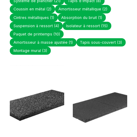
Système de plancher
(21)
Tapis d'impact
(8)
Coussin en métal
(2)
Amortisseur métallique
(2)
Cintres métalliques
(1)
Absorption du bruit
(1)
Suspension à ressort
(4)
Isolateur à ressort
(15)
Paquet de printemps
(10)
Amortisseur à masse ajustée
(1)
Tapis sous-couvert
(3)
Montage mural
(3)