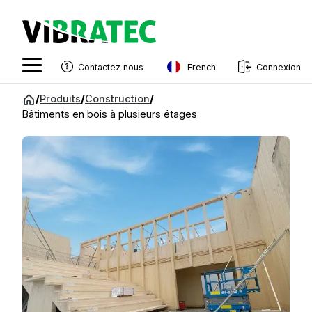
French
Contactez nous
Connexion
English
Aller
/
Produits
/
Construction
/
au
Bâtiments en bois à plusieurs étages
Swedish
contenu
Norwegian
French
Estonian
Finnish
Danish