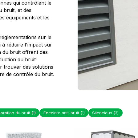
nnes qui contrôlent le
u bruit, et des
es équipements et les
églementations sur le
u à réduire l'impact sur
 du bruit offrent des
duction du bruit
 trouver des solutions
e de contrôle du bruit.
orption du bruit
(1)
Enceinte anti-bruit
(1)
Silencieux
(3)