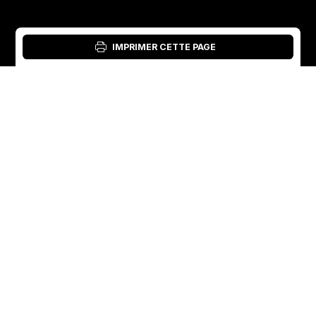
IMPRIMER CETTE PAGE
Connexion : Outil matériel
French
English
Suède
Norvège
Swedish
+46 176207880
+47 33070750
Norwegian