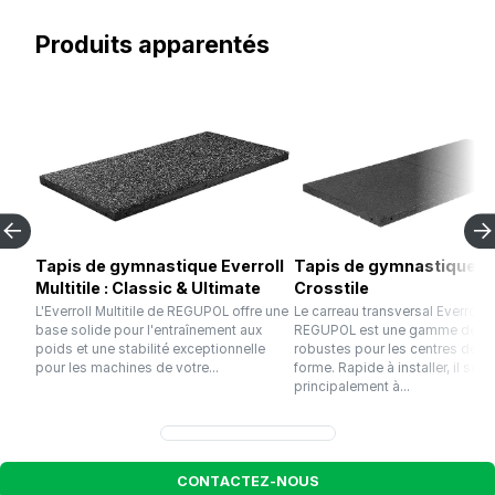
Produits apparentés
Tapis de gymnastique Everroll
Tapis de gymnastique Ev
Multitile : Classic & Ultimate
Crosstile
L'Everroll Multitile de REGUPOL offre une
Le carreau transversal Everroll 
base solide pour l'entraînement aux
REGUPOL est une gamme de da
poids et une stabilité exceptionnelle
robustes pour les centres de r
pour les machines de votre...
forme. Rapide à installer, il sert
principalement à...
C
O
N
T
A
C
T
E
Z
-
N
O
U
S