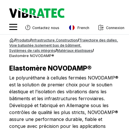
French
Contactez nous
Connexion
English
Aller
/
Produits
/
Infrastructure
,
Construction
/
Trajectoire des dalles
,
au
Voie ballastée
,
Isolement bas de bâtiment
,
Swedish
Systèmes de rails intégrés
/
Matériaux élastiques
/
contenu
Elastomère NOVODAMP®
Norwegian
Elastomère NOVODAMP®
French
Le polyuréthane à cellules fermées NOVODAMP®
Estonian
est la solution de premier choix pour le soutien
Finnish
élastique et l'isolation des vibrations dans les
bâtiments et les infrastructures ferroviaires.
Danish
Développé et fabriqué en Allemagne sous les
contrôles de qualité les plus stricts, NOVODAMP®
assure une performance durable, fiable et
conçue avec précision pour les applications