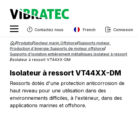
French
Contactez nous
Connexion
English
Aller
/
Produits
/
Secteur marin
,
Offshore
/
Supports moteur
,
au
Production d'énergie
,
Supports de moteur offshore
/
Swedish
Supports d'isolation entièrement métalliques
,
Isolateur à ressort
contenu
/
Isolateur à ressort VT44XX-DM
Norwegian
Isolateur à ressort VT44XX-DM
French
Ressorts dotés d'une protection anticorrosion de
Estonian
haut niveau pour une utilisation dans des
Finnish
environnements difficiles, à l'extérieur, dans des
applications marines et offshore.
Danish