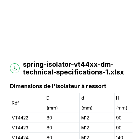
spring-isolator-vt44xx-dm-
technical-specifications-1.xlsx
Dimensions de l'isolateur à ressort
D
d
H
Réf.
(mm)
(mm)
(mm)
VT4422
80
M12
90
VT4423
80
M12
90
VT4424
80
M12
140