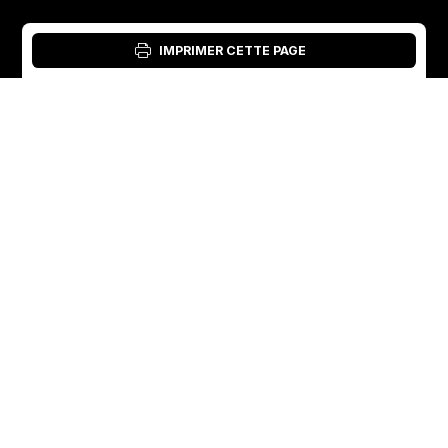
IMPRIMER CETTE PAGE
Connexion : Outil matériel
French
English
Suède
Norvège
Swedish
+46 176207880
+47 33070750
Norwegian
info@vibratec.se
info@vibratec.no
French
Danemark
Estonie
Estonian
+45 49132244
+372 56627990