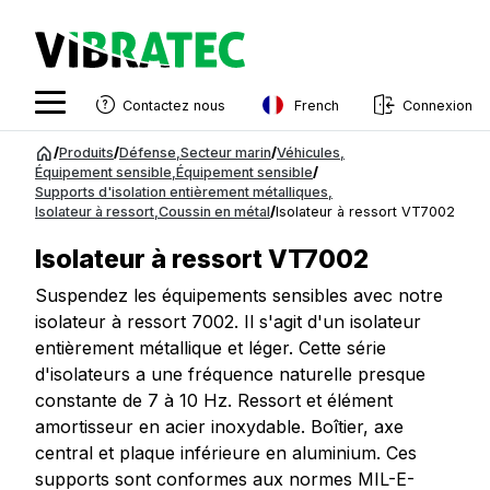
French
Contactez nous
Connexion
English
Aller
/
Produits
/
Défense
,
Secteur marin
/
Véhicules
,
au
Équipement sensible
,
Équipement sensible
/
Swedish
Supports d'isolation entièrement métalliques
,
contenu
Isolateur à ressort
,
Coussin en métal
/
Isolateur à ressort VT7002
Norwegian
Isolateur à ressort VT7002
French
Suspendez les équipements sensibles avec notre
Estonian
isolateur à ressort 7002. Il s'agit d'un isolateur
Finnish
entièrement métallique et léger. Cette série
d'isolateurs a une fréquence naturelle presque
Danish
constante de 7 à 10 Hz. Ressort et élément
amortisseur en acier inoxydable. Boîtier, axe
central et plaque inférieure en aluminium. Ces
supports sont conformes aux normes MIL-E-