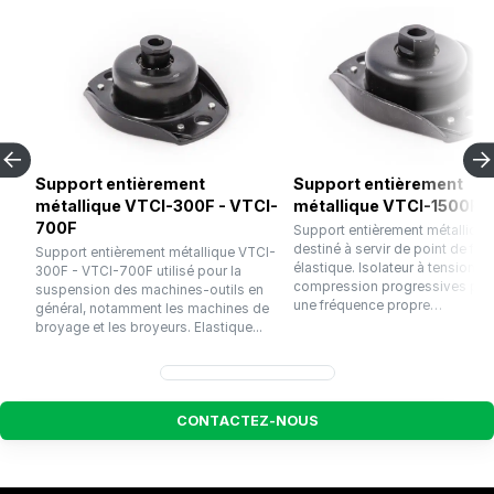
Support entièrement
Support entièrement
métallique VTCI-300F - VTCI-
métallique VTCI-1500F
700F
Support entièrement métallique
destiné à servir de point de fixa
Support entièrement métallique VTCI-
élastique. Isolateur à tension et
300F - VTCI-700F utilisé pour la
compression progressives pré
suspension des machines-outils en
une fréquence propre…
général, notamment les machines de
broyage et les broyeurs. Elastique...
C
O
N
T
A
C
T
E
Z
-
N
O
U
S