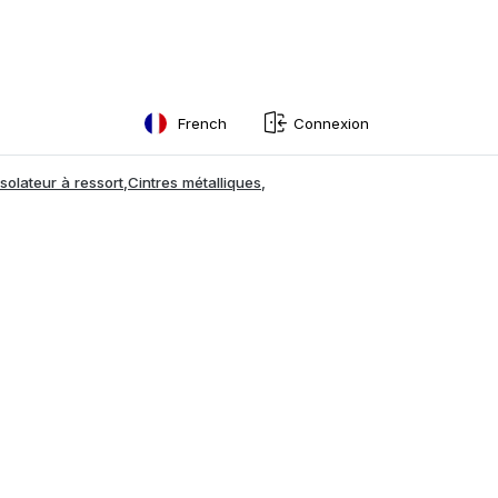
French
Connexion
English
Isolateur à ressort
,
Cintres métalliques
,
Swedish
Norwegian
French
Estonian
Finnish
Danish