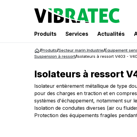
Produits
Services
Actualités
A
Aller
/
Produits
/
Secteur marin
,
Industrie
/
Équipement sens
au
Suspension à ressort
/
Isolateurs à ressort V403 - V4
contenu
Isolateurs à ressort 
Isolateur entièrement métallique de type do
pour des charges en traction et en compress
systèmes d'échappement, notamment sur les
Isolation de conduites diverses (air ou fluid
Protection des équipements fragiles pendant