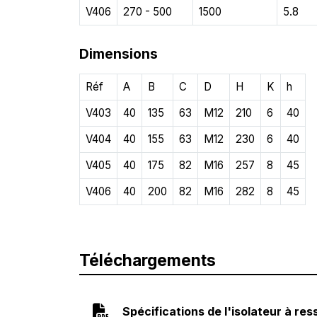
V406
270 - 500
1500
5.8
Dimensions
Réf
A
B
C
D
H
K
h
V403
40
135
63
M12
210
6
40
V404
40
155
63
M12
230
6
40
V405
40
175
82
M16
257
8
45
V406
40
200
82
M16
282
8
45
Téléchargements
Spécifications de l'isolateur à r