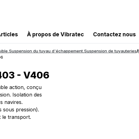
rticles
À propos de Vibratec
Contactez nous
ible
,
Suspension du tuyau d'échappement
,
Suspension de tuyauteries
/
06
V403 - V406
uble action, conçu
ion. Isolation des
 navires.
es sous pression).
 le transport.