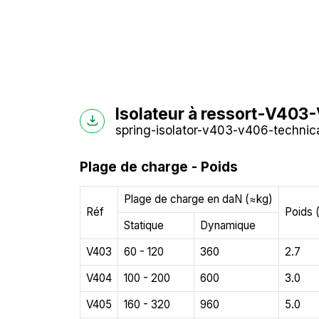
Isolateur à ressort-V403
spring-isolator-v403-v406-technica
Plage de charge - Poids
Plage de charge en daN (≈kg)
Réf
Poids 
Statique
Dynamique
V403
60 - 120
360
2.7
V404
100 - 200
600
3.0
V405
160 - 320
960
5.0