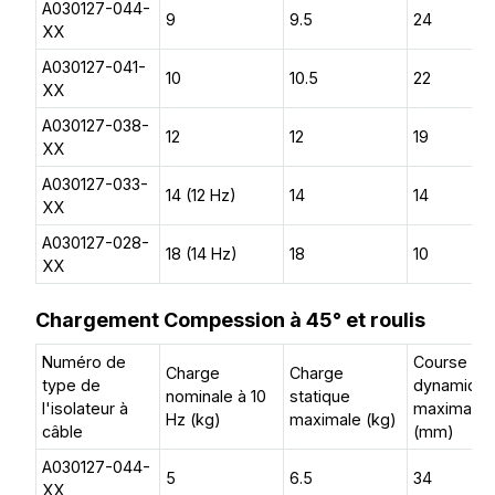
A030127-044-
9
9.5
24
XX
A030127-041-
10
10.5
22
XX
A030127-038-
12
12
19
XX
A030127-033-
14 (12 Hz)
14
14
XX
A030127-028-
18 (14 Hz)
18
10
XX
Chargement Compession à 45° et roulis
Numéro de
Course
Charge
Charge
type de
dynamiqu
nominale à 10
statique
l'isolateur à
maximale
Hz (kg)
maximale (kg)
câble
(mm)
A030127-044-
5
6.5
34
XX