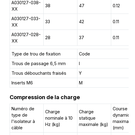
A030127-038-
38
47
0.12
XX
A030127-033-
33
42
0.11
XX
A030127-028-
28
37
0.11
XX
Type de trou de fixation
Code
Trous de passage 6,5 mm
I
Trous débouchants fraisés
Y
Inserts M6
M
Compression de la charge
Numéro de
Course
Charge
Charge
type de
dynamiqu
nominale à 10
statique
l'isolateur à
maximale
Hz (kg)
maximale (kg)
câble
(mm)