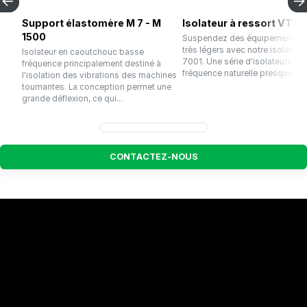
Support élastomère M 7 - M
Isolateur à ressort VT70
1500
Suspendez des équipements s
très légers avec notre isolateur
Isolateur en caoutchouc basse
7001. Une série d'isolateurs av
fréquence principalement destiné à
fréquence naturelle presque con
l'isolation des vibrations des machines
tournantes. La conception permet une
grande déflexion, ce qui...
C
O
N
T
A
C
T
E
Z
-
N
O
U
S