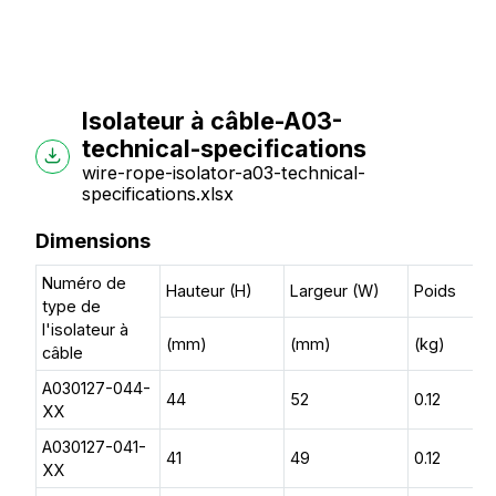
Isolateur à câble-A03-
technical-specifications
wire-rope-isolator-a03-technical-
specifications.xlsx
Dimensions
Numéro de
Hauteur (H)
Largeur (W)
Poids
type de
l'isolateur à
(mm)
(mm)
(kg)
câble
A030127-044-
44
52
0.12
XX
A030127-041-
41
49
0.12
XX