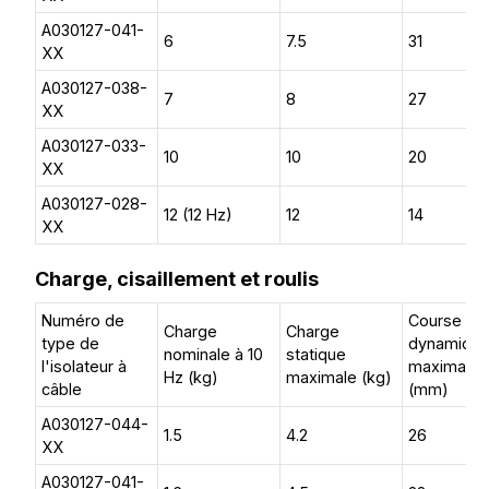
A030127-041-
6
7.5
31
XX
A030127-038-
7
8
27
XX
A030127-033-
10
10
20
XX
A030127-028-
12 (12 Hz)
12
14
XX
Charge, cisaillement et roulis
Numéro de
Course
Charge
Charge
type de
dynamiqu
nominale à 10
statique
l'isolateur à
maximale
Hz (kg)
maximale (kg)
câble
(mm)
A030127-044-
1.5
4.2
26
XX
A030127-041-