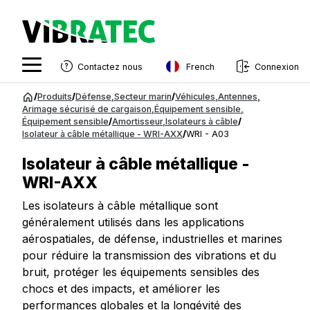
French
Contactez nous
Connexion
English
Aller
/
Produits
/
Défense
,
Secteur marin
/
Véhicules
,
Antennes
,
au
Arimage sécurisé de cargaison
,
Équipement sensible
,
Swedish
Équipement sensible
/
Amortisseur
,
Isolateurs à câble
/
contenu
Isolateur à câble métallique - WRI-AXX
/
WRI - A03
Norwegian
Isolateur à câble métallique -
French
WRI-AXX
Estonian
Les isolateurs à câble métallique sont
Finnish
généralement utilisés dans les applications
aérospatiales, de défense, industrielles et marines
Danish
pour réduire la transmission des vibrations et du
bruit, protéger les équipements sensibles des
chocs et des impacts, et améliorer les
performances globales et la longévité des