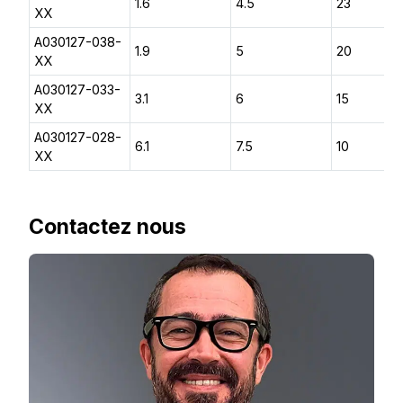
1.6
4.5
23
XX
A030127-038-
1.9
5
20
XX
A030127-033-
3.1
6
15
XX
A030127-028-
6.1
7.5
10
XX
Contactez nous