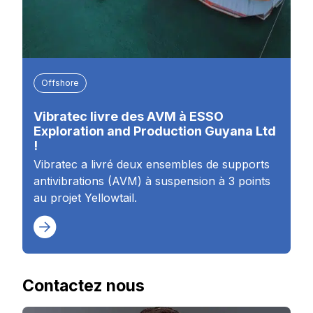
Offshore
Vibratec livre des AVM à ESSO
Exploration and Production Guyana Ltd
!
Vibratec a livré deux ensembles de supports
antivibrations (AVM) à suspension à 3 points
au projet Yellowtail.
Contactez nous