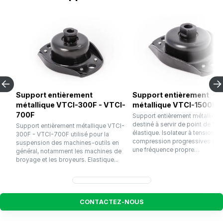
Support entièrement
Support entièrement
métallique VTCI-300F - VTCI-
métallique VTCI-1500F
700F
Support entièrement métallique
destiné à servir de point de fixa
Support entièrement métallique VTCI-
élastique. Isolateur à tension et
300F - VTCI-700F utilisé pour la
compression progressives pré
suspension des machines-outils en
une fréquence propre…
général, notamment les machines de
broyage et les broyeurs. Elastique...
C
O
N
T
A
C
T
E
Z
-
N
O
U
S