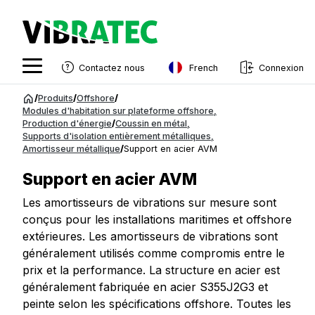
French
Contactez nous
Connexion
English
Aller
/
Produits
/
Offshore
/
au
Modules d'habitation sur plateforme offshore
,
Swedish
Production d'énergie
/
Coussin en métal
,
contenu
Supports d'isolation entièrement métalliques
,
Norwegian
Amortisseur métallique
/
Support en acier AVM
French
Support en acier AVM
Estonian
Les amortisseurs de vibrations sur mesure sont
conçus pour les installations maritimes et offshore
Finnish
extérieures. Les amortisseurs de vibrations sont
Danish
généralement utilisés comme compromis entre le
prix et la performance. La structure en acier est
généralement fabriquée en acier S355J2G3 et
peinte selon les spécifications offshore. Toutes les