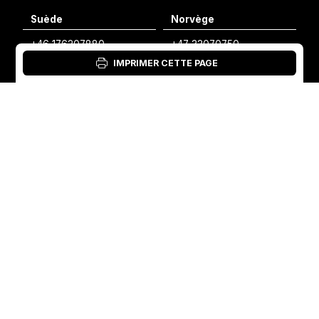
Suède
Norvège
Swedish
+46 176207880
+47 33070750
Norwegian
IMPRIMER CETTE PAGE
info@vibratec.se
info@vibratec.no
French
Danemark
Estonie
Estonian
+45 49132244
+372 56627990
Finnish
info@vibratec.dk
info@vibratec.ee
Danish
Finlande
Inde
+35 8402589117
+91 7755996308
palvelu@3di.fi
rc@vibratec.in