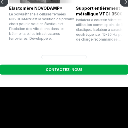
Elastomère NOVODAMP®
Support entièrement
métallique VTCI-3500F
Le polyuréthane à cellules fermées
NOVODAMP® est la solution de premier
Isolateur à coussin Vibratec po
choix pour le soutien élastique et
utilisation comme point de fixat
l'isolation des vibrations dans les
élastique. Isolateur à caractère
bâtiments et les infrastructures
équifréquence ; 15-20 Hz pour l
ferroviaires. Développé et...
de charge recommandée....
C
O
N
T
A
C
T
E
Z
-
N
O
U
S