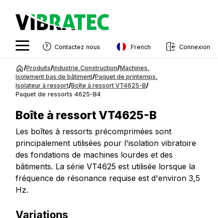
French
Contactez nous
Connexion
English
Aller
/
Produits
/
Industrie
,
Construction
/
Machines
,
au
Isolement bas de bâtiment
/
Paquet de printemps
,
Swedish
Isolateur à ressort
/
Boîte à ressort VT4625-B
/
contenu
Paquet de ressorts 4625-B4
Norwegian
Boîte à ressort VT4625-B
French
Les boîtes à ressorts précomprimées sont
Estonian
principalement utilisées pour l'isolation vibratoire
Finnish
des fondations de machines lourdes et des
bâtiments. La série VT4625 est utilisée lorsque la
Danish
fréquence de résonance requise est d'environ 3,5
Hz.
Variations