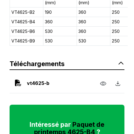
(mm)
(mm)
(mm)
VT4625-B2
190
360
250
VT4625-B4
360
360
250
VT4625-B6
530
360
250
VT4625-B9
530
530
250
Téléchargements
vt4625-b
Intéressé par
Paquet de
printemps 4625-B4
?