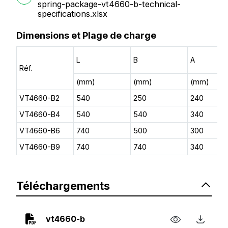
spring-package-vt4660-b-technical-
specifications.xlsx
Dimensions et Plage de charge
L
B
A
Réf.
(mm)
(mm)
(mm)
VT4660-B2
540
250
240
VT4660-B4
540
540
340
VT4660-B6
740
500
300
VT4660-B9
740
740
340
Téléchargements
vt4660-b