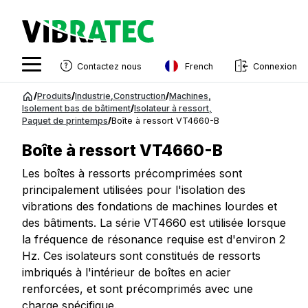
French
Contactez nous
Connexion
English
Aller
/
Produits
/
Industrie
,
Construction
/
Machines
,
au
Isolement bas de bâtiment
/
Isolateur à ressort
,
Swedish
Paquet de printemps
/
Boîte à ressort VT4660-B
contenu
Norwegian
Boîte à ressort VT4660-B
French
Les boîtes à ressorts précomprimées sont
principalement utilisées pour l'isolation des
Estonian
vibrations des fondations de machines lourdes et
Finnish
des bâtiments. La série VT4660 est utilisée lorsque
la fréquence de résonance requise est d'environ 2
Danish
Hz. Ces isolateurs sont constitués de ressorts
imbriqués à l'intérieur de boîtes en acier
renforcées, et sont précomprimés avec une
charge spécifique.