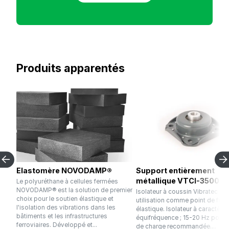
Produits apparentés
Elastomère NOVODAMP®
Support entièrement
métallique VTCI-3500F
Le polyuréthane à cellules fermées
NOVODAMP® est la solution de premier
Isolateur à coussin Vibratec po
choix pour le soutien élastique et
utilisation comme point de fixat
l'isolation des vibrations dans les
élastique. Isolateur à caractère
bâtiments et les infrastructures
équifréquence ; 15-20 Hz pour l
ferroviaires. Développé et...
de charge recommandée....