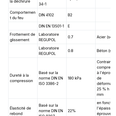
la déchirure
34-1
Comportemen
DIN 4102
B2
t du feu
DIN EN 13501-1
E
Frottement de
Laboratoire
0.7
Acier (sec
glissement
REGUPOL
Laboratoire
0.8
Béton (sec
REGUPOL
Contrainte
compressi
Basé sur la
à l'éprouv
Dureté à la
norme DIN EN
180 kPa
de
compression
ISO 3386-2
déformati
25 % h = 
mm
en fonctio
Basé sur la
Élasticité de
l'épaisseur
norme DIN EN
22%
rebond
éprouvette