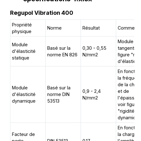
Regupol Vibration 400
Propriété
Norme
Résultat
Commenta
physique
Module
Module
Basé sur la
0,30 - 0,55
tangentiel,
d'élasticité
norme EN 826
N/mm2
ﬁgure "mo
statique
d'élasticité
En fonctio
la fréquen
de la char
Module
Basé sur la
0,9 - 2,4
et de
d'élasticité
norme DIN
N/mm2
l'épaisseur
dynamique
53513
voir ﬁgure
"rigidité
dynamique
En fonctio
Facteur de
la charge,
perte
DIN 53513
0.17
l'amplitude