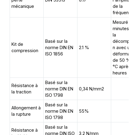
mécanique
de la
fréquence
Mesuré 30
minutes a
la
Basé sur la
décompre
Kit de
norme DIN EN
2.1 %
n avec un
compression
ISO 1856
déformati
de 50 % / 
°C après 
heures
Basé sur la
Résistance à
norme DIN EN
0,34 N/mm2
la traction
ISO 1798
Basé sur la
Allongement à
norme DIN EN
55%
la rupture
ISO 1798
Basé sur la
Résistance à
norme DIN ISO
3,2 N/mm