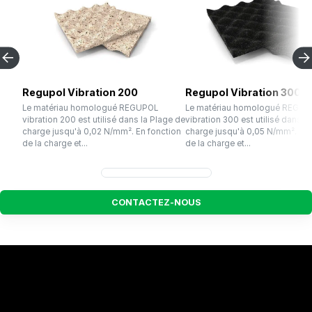
Regupol Vibration 200
Regupol Vibration 300
Le matériau homologué REGUPOL
Le matériau homologué REGUP
vibration 200 est utilisé dans la Plage de
vibration 300 est utilisé dans l
charge jusqu'à 0,02 N/mm². En fonction
charge jusqu'à 0,05 N/mm². En 
de la charge et...
de la charge et...
C
O
N
T
A
C
T
E
Z
-
N
O
U
S