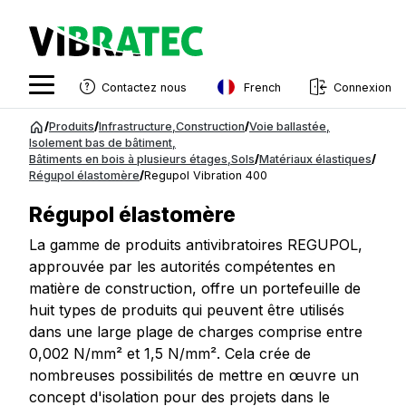
French
Contactez nous
Connexion
English
Aller
/
Produits
/
Infrastructure
,
Construction
/
Voie ballastée
,
au
Isolement bas de bâtiment
,
Swedish
Bâtiments en bois à plusieurs étages
,
Sols
/
Matériaux élastiques
/
contenu
Régupol élastomère
/
Regupol Vibration 400
Norwegian
Régupol élastomère
French
La gamme de produits antivibratoires REGUPOL,
Estonian
approuvée par les autorités compétentes en
Finnish
matière de construction, offre un portefeuille de
huit types de produits qui peuvent être utilisés
Danish
dans une large plage de charges comprise entre
0,002 N/mm² et 1,5 N/mm². Cela crée de
nombreuses possibilités de mettre en œuvre un
concept d'isolation pour des projets dans le