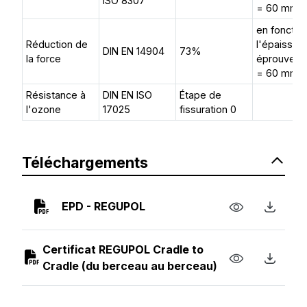
ISO 8307
= 60 mm
en fonctio
Réduction de
l'épaisseur
DIN EN 14904
73%
la force
éprouvette
= 60 mm
Résistance à
DIN EN ISO
Étape de
l'ozone
17025
fissuration 0
Téléchargements
EPD - REGUPOL
Certificat REGUPOL Cradle to
Cradle (du berceau au berceau)