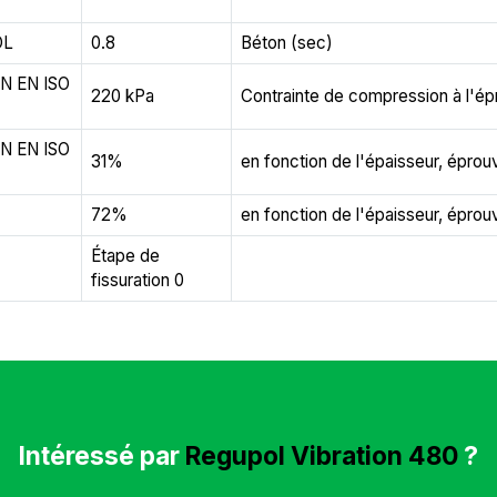
OL
0.8
Béton (sec)
IN EN ISO
220 kPa
Contrainte de compression à l'é
IN EN ISO
31%
en fonction de l'épaisseur, épro
72%
en fonction de l'épaisseur, épro
Étape de
fissuration 0
Intéressé par
Regupol Vibration 480
?