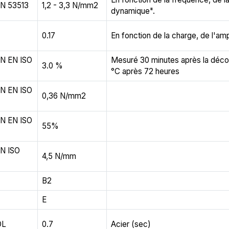
IN 53513
1,2 - 3,3 N/mm2
dynamique".
0.17
En fonction de la charge, de l'am
IN EN ISO
Mesuré 30 minutes après la déc
3.0 %
°C après 72 heures
IN EN ISO
0,36 N/mm2
IN EN ISO
55%
IN ISO
4,5 N/mm
B2
E
OL
0.7
Acier (sec)