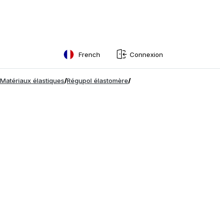
French
Connexion
English
Matériaux élastiques
/
Régupol élastomère
/
Swedish
Norwegian
French
Estonian
Finnish
Danish