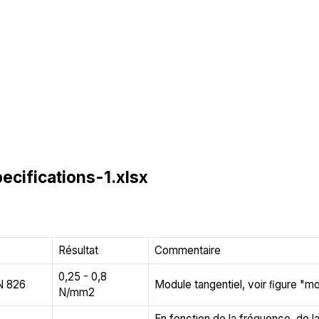
ecifications-1.xlsx
Résultat
Commentaire
0,25 - 0,8
N 826
Module tangentiel, voir ﬁgure "mod
N/mm2
En fonction de la fréquence, de la