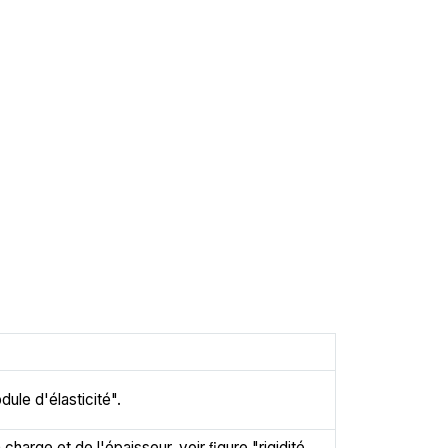
ule d'élasticité".
 charge et de l'épaisseur, voir ﬁgure "rigidité