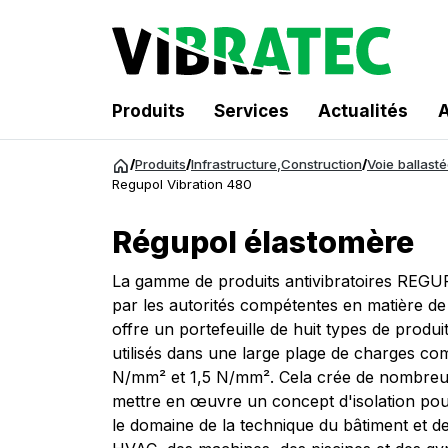
Produits
Services
Actualités
A
Aller
/
Produits
/
Infrastructure
,
Construction
/
Voie ballast
au
Regupol Vibration 480
contenu
Régupol élastomère
La gamme de produits antivibratoires REG
par les autorités compétentes en matière de
offre un portefeuille de huit types de produi
utilisés dans une large plage de charges co
N/mm² et 1,5 N/mm². Cela crée de nombreuse
mettre en œuvre un concept d'isolation pou
le domaine de la technique du bâtiment et d