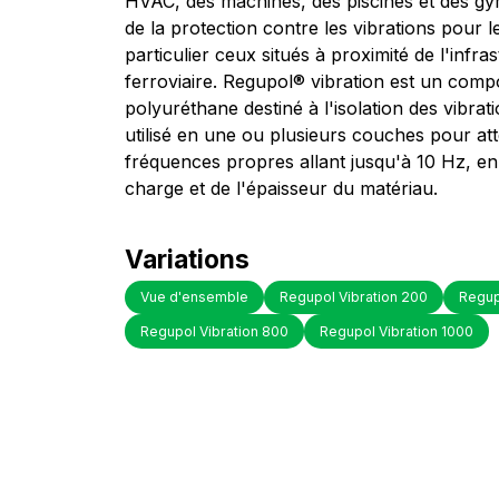
HVAC, des machines, des piscines et des gy
de la protection contre les vibrations pour l
particulier ceux situés à proximité de l'infra
ferroviaire. Regupol® vibration est un com
polyuréthane destiné à l'isolation des vibrati
utilisé en une ou plusieurs couches pour at
fréquences propres allant jusqu'à 10 Hz, en
charge et de l'épaisseur du matériau.
Variations
Vue d'ensemble
Regupol Vibration 200
Regup
Regupol Vibration 800
Regupol Vibration 1000