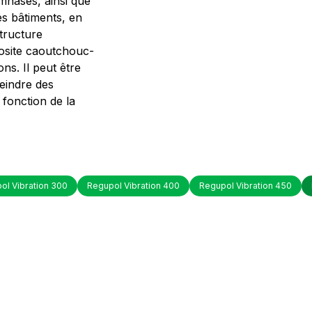
mnases, ainsi que
es bâtiments, en
structure
posite caoutchouc-
ons. Il peut être
teindre des
 fonction de la
ol Vibration 300
Regupol Vibration 400
Regupol Vibration 450