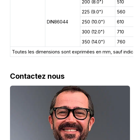
200 (8.0")
510
225 (9.0")
560
DIN86044
250 (10.0")
610
300 (12.0")
710
350 (14.0")
760
Toutes les dimensions sont exprimées en mm, sauf indicatio
Contactez nous