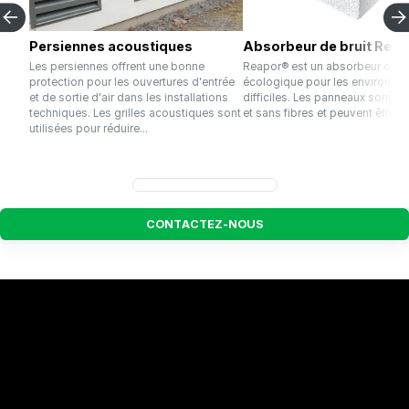
Persiennes acoustiques
Absorbeur de bruit Rea
Les persiennes offrent une bonne
Reapor® est un absorbeur de br
protection pour les ouvertures d'entrée
écologique pour les environne
et de sortie d'air dans les installations
difficiles. Les panneaux sont du
techniques. Les grilles acoustiques sont
et sans fibres et peuvent être uti
utilisées pour réduire...
C
O
N
T
A
C
T
E
Z
-
N
O
U
S