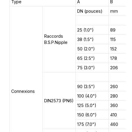
Type
A
B
DN (pouces)
mm
25 (1.0")
89
Raccords
38 (1.5")
115
B.S.P.Nipple
50 (2.0")
152
65 (2.5")
178
75 (3.0")
206
90 (3.5")
260
Connexions
100 (4.0")
280
DIN2573 (PN6)
125 (5.0")
360
150 (6.0")
410
175 (7.0")
460