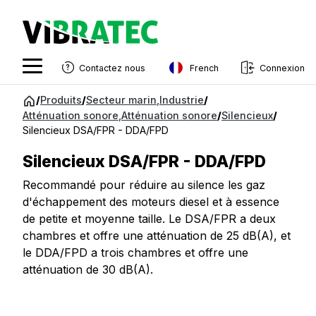
French
Contactez nous
Connexion
English
Aller
/
Produits
/
Secteur marin
,
Industrie
/
au
Atténuation sonore
,
Atténuation sonore
/
Silencieux
/
Swedish
contenu
Silencieux DSA/FPR - DDA/FPD
Norwegian
Silencieux DSA/FPR - DDA/FPD
French
Recommandé pour réduire au silence les gaz
Estonian
d'échappement des moteurs diesel et à essence
de petite et moyenne taille. Le DSA/FPR a deux
Finnish
chambres et offre une atténuation de 25 dB(A), et
Danish
le DDA/FPD a trois chambres et offre une
atténuation de 30 dB(A).