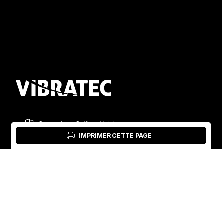
Connexion : Outil matériel
IMPRIMER CETTE PAGE
French
English
Suède
Norvège
Swedish
+46 176207880
+47 33070750
Norwegian