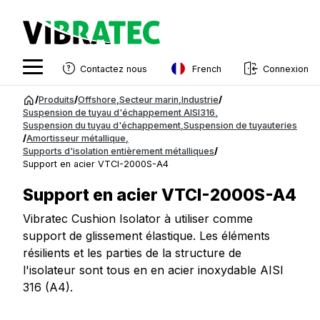
French
Contactez nous
Connexion
English
Aller
/
Produits
/
Offshore
,
Secteur marin
,
Industrie
/
au
Suspension de tuyau d'échappement AISI316
,
Swedish
Suspension du tuyau d'échappement
,
Suspension de tuyauteries
contenu
/
Amortisseur métallique
,
Norwegian
Supports d'isolation entièrement métalliques
/
Support en acier VTCI-2000S-A4
French
Support en acier VTCI-2000S-A4
Estonian
Vibratec Cushion Isolator à utiliser comme
Finnish
support de glissement élastique. Les éléments
Danish
résilients et les parties de la structure de
l'isolateur sont tous en en acier inoxydable AISI
316 (A4).