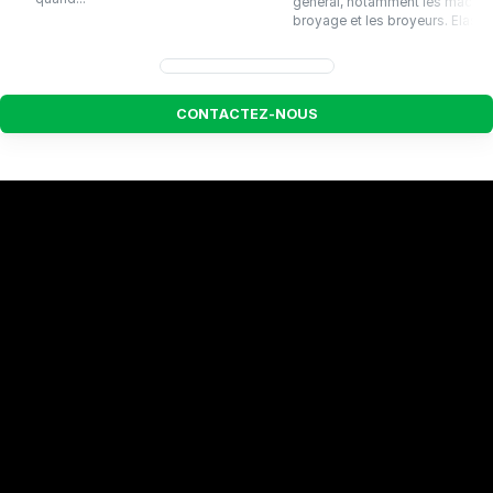
général, notamment les machin
broyage et les broyeurs. Elastiq
C
O
N
T
A
C
T
E
Z
-
N
O
U
S