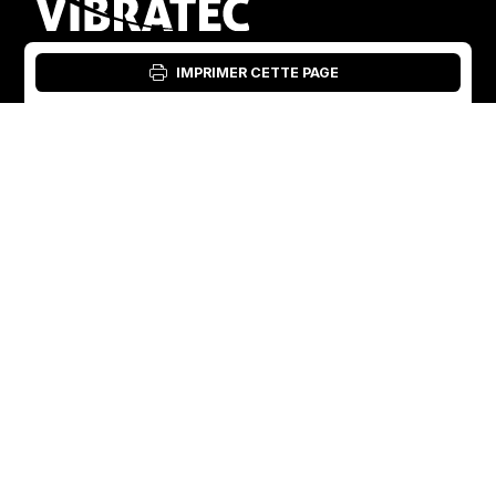
IMPRIMER CETTE PAGE
Connexion : Outil matériel
French
English
Suède
Norvège
Swedish
+46 176207880
+47 33070750
Norwegian
info@vibratec.se
info@vibratec.no
French
Danemark
Estonie
Estonian
+45 49132244
+372 56627990
Finnish
info@vibratec.dk
info@vibratec.ee
Danish