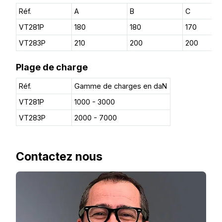
Réf.
A
B
C
VT281P
180
180
170
VT283P
210
200
200
Plage de charge
Réf.
Gamme de charges en daN
VT281P
1000 - 3000
VT283P
2000 - 7000
Contactez nous