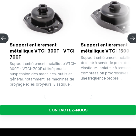
Support entièrement
Support entièrement
métallique VTCI-300F - VTCI-
métallique VTCI-1500F
700F
Support entièrement métallique
destiné à servir de point de fixa
Support entièrement métallique VTCI-
élastique. Isolateur à tension et
300F - VTCI-700F utilisé pour la
compression progressives pré
suspension des machines-outils en
une fréquence propre…
général, notamment les machines de
broyage et les broyeurs. Elastique...
C
O
N
T
A
C
T
E
Z
-
N
O
U
S