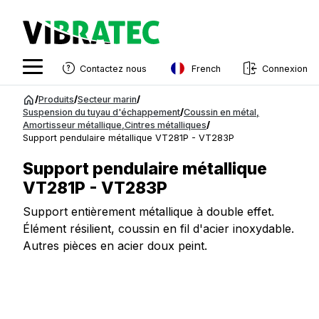
French
Contactez nous
Connexion
English
Aller
/
Produits
/
Secteur marin
/
au
Suspension du tuyau d'échappement
/
Coussin en métal
,
Swedish
Amortisseur métallique
,
Cintres métalliques
/
contenu
Support pendulaire métallique VT281P - VT283P
Norwegian
Support pendulaire métallique
French
VT281P - VT283P
Estonian
Support entièrement métallique à double effet.
Finnish
Élément résilient, coussin en fil d'acier inoxydable.
Autres pièces en acier doux peint.
Danish