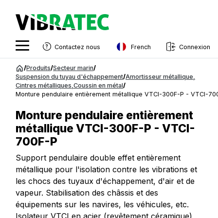
French
Contactez nous
Connexion
English
Aller
/
Produits
/
Secteur marin
/
au
Suspension du tuyau d'échappement
/
Amortisseur métallique
,
Swedish
Cintres métalliques
,
Coussin en métal
/
contenu
Monture pendulaire entièrement métallique VTCI-300F-P - VTCI-70
Norwegian
Monture pendulaire entièrement
French
métallique VTCI-300F-P - VTCI-
Estonian
700F-P
Finnish
Support pendulaire double effet entièrement
métallique pour l'isolation contre les vibrations et
Danish
les chocs des tuyaux d'échappement, d'air et de
vapeur. Stabilisation des châssis et des
équipements sur les navires, les véhicules, etc.
Isolateur VTCI en acier (revêtement céramique)