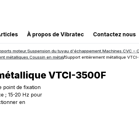
rticles
À propos de Vibratec
Contactez nous
pports moteur
,
Suspension du tuyau d'échappement
,
Machines
,
CVC – Ch
ent métalliques
,
Coussin en métal
/
Support entièrement métallique VTCI
métallique VTCI-3500F
 point de fixation
ce ; 15-20 Hz pour
tionner en