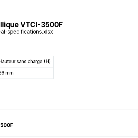
allique VTCI-3500F
al-specifications.xlsx
Hauteur sans charge (H)
66 mm
3500F