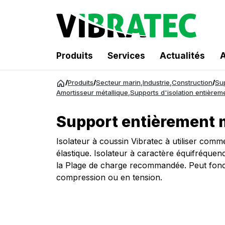
Produits
Services
Actualités
A
Aller
/
Produits
/
Secteur marin
,
Industrie
,
Construction
/
Su
au
Amortisseur métallique
,
Supports d'isolation entièrem
contenu
Support entièrement 
Isolateur à coussin Vibratec à utiliser comme
élastique. Isolateur à caractère équifréquen
la Plage de charge recommandée. Peut fonc
compression ou en tension.