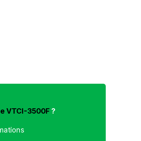
que VTCI-3500F
?
rmations