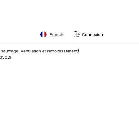
French
Connexion
English
auffage, ventilation et refroidissement
/
-3500F
Swedish
Norwegian
French
Estonian
Finnish
Danish