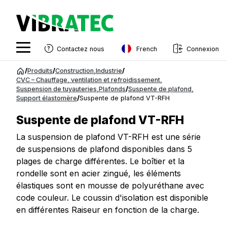
French
Contactez nous
Connexion
English
Aller
/
Produits
/
Construction
,
Industrie
/
au
CVC – Chauffage, ventilation et refroidissement
,
Swedish
Suspension de tuyauteries
,
Plafonds
/
Suspente de plafond
,
contenu
Support élastomère
/
Suspente de plafond VT-RFH
Norwegian
Suspente de plafond VT-RFH
French
La suspension de plafond VT-RFH est une série
Estonian
de suspensions de plafond disponibles dans 5
Finnish
plages de charge différentes. Le boîtier et la
rondelle sont en acier zingué, les éléments
Danish
élastiques sont en mousse de polyuréthane avec
code couleur. Le coussin d'isolation est disponible
en différentes Raiseur en fonction de la charge.