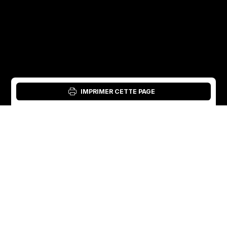
IMPRIMER CETTE PAGE
Connexion : Outil matériel
French
English