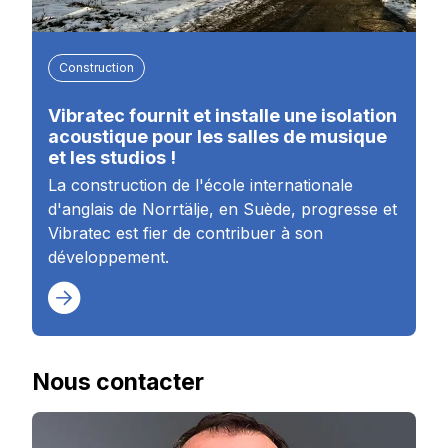
Construction
Vibratec fournit et installe une isolation
acoustique pour les salles de musique
et les studios !
La construction de l'école internationale
d'anglais de Norrtälje, en Suède, progresse et
Vibratec est fier de contribuer à son
développement.
Nous contacter