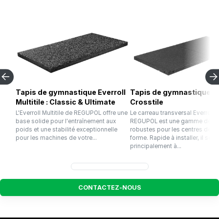
Tapis de gymnastique Everroll
Tapis de gymnastique Ev
Multitile : Classic & Ultimate
Crosstile
L'Everroll Multitile de REGUPOL offre une
Le carreau transversal Everroll 
base solide pour l'entraînement aux
REGUPOL est une gamme de da
poids et une stabilité exceptionnelle
robustes pour les centres de r
pour les machines de votre...
forme. Rapide à installer, il sert
principalement à...
C
O
N
T
A
C
T
E
Z
-
N
O
U
S