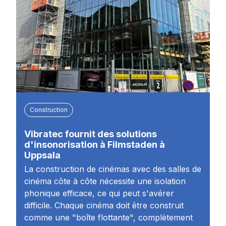
Construction
Vibratec fournit des solutions
d'insonorisation à Filmstaden à
Uppsala
La construction de cinémas avec des salles de
cinéma côte à côte nécessite une isolation
phonique efficace, ce qui peut s'avérer
difficile. Chaque cinéma doit être construit
comme une "boîte flottante", complètement