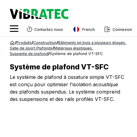
French
Contactez nous
Connexion
English
Aller
/
Produits
/
Construction
/
Bâtiments en bois à plusieurs étages
,
au
Salle de sport
,
Plafonds
/
Matériaux élastiques
,
Swedish
Suspente de plafond
/
Système de plafond VT-SFC
contenu
Norwegian
Système de plafond VT-SFC
French
Le système de plafond à ossature simple VT-SFC
est conçu pour optimiser l'isolation acoustique
Estonian
des plafonds suspendus. Le système comprend
Finnish
des suspensions et des rails profilés VT-SFC.
Danish