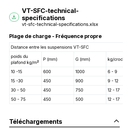
VT-SFC-technical-
specifications
vt-sfc-technical-specifications.xlsx
Plage de charge - Fréquence propre
Distance entre les suspensions VT-SFC
poids du
P (mm)
G (mm)
kg/croche
2
plafond kg/m
10 -15
600
1000
6 - 9
15 -30
450
900
9 - 12
30 - 50
450
750
12 - 17
50 - 75
450
500
12 - 17
Téléchargements