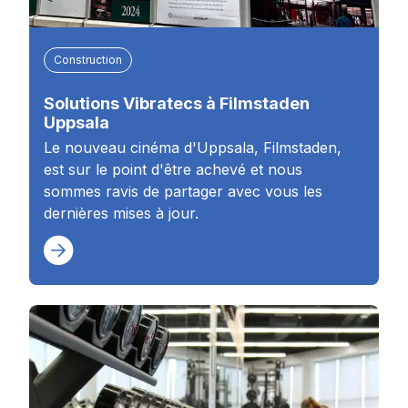
Construction
Solutions Vibratecs à Filmstaden
Uppsala
Le nouveau cinéma d'Uppsala, Filmstaden,
est sur le point d'être achevé et nous
sommes ravis de partager avec vous les
dernières mises à jour.