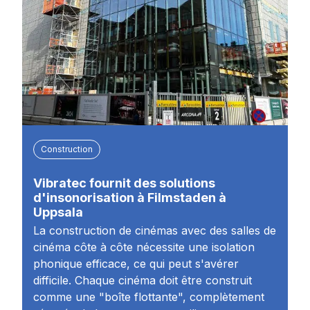
Construction
Vibratec fournit des solutions
d'insonorisation à Filmstaden à
Uppsala
La construction de cinémas avec des salles de
cinéma côte à côte nécessite une isolation
phonique efficace, ce qui peut s'avérer
difficile. Chaque cinéma doit être construit
comme une "boîte flottante", complètement