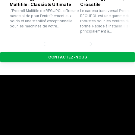
Multitile : Classic & Ultimate
Crosstile
L'Everroll Multitile de REGUPOL offre une
Le carreau transversal Everroll 
base solide pour l'entraînement aux
REGUPOL est une gamme de da
poids et une stabilité exceptionnelle
robustes pour les centres de r
pour les machines de votre...
forme. Rapide à installer, il sert
principalement à...
C
O
N
T
A
C
T
E
Z
-
N
O
U
S