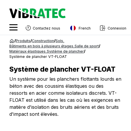
French
Contactez nous
Connexion
English
Aller
/
Produits
/
Construction
/
Sols
,
au
Bâtiments en bois à plusieurs étages
,
Salle de sport
/
Swedish
Matériaux élastiques
,
Système de plancher
/
contenu
Système de plancher VT-FLOAT
Norwegian
Système de plancher VT-FLOAT
French
Un système pour les planchers flottants lourds en
Estonian
béton avec des coussins élastiques ou des
Finnish
ressorts en acier comme isolateurs discrets. VT-
FLOAT est utilisé dans les cas où les exigences en
Danish
matière d'isolation des bruits aériens et des bruits
d'impact sont élevées.